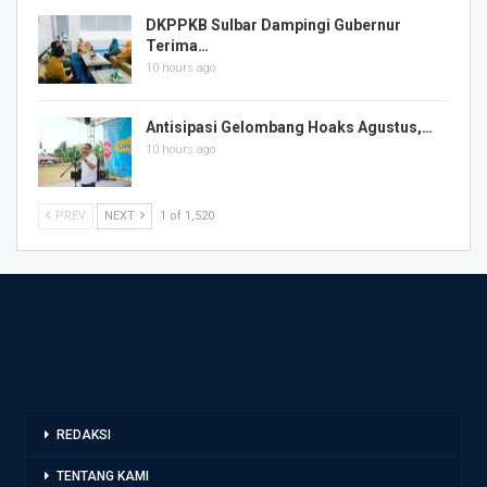
DKPPKB Sulbar Dampingi Gubernur
Terima…
10 hours ago
Antisipasi Gelombang Hoaks Agustus,…
10 hours ago
PREV
NEXT
1 of 1,520
REDAKSI
TENTANG KAMI