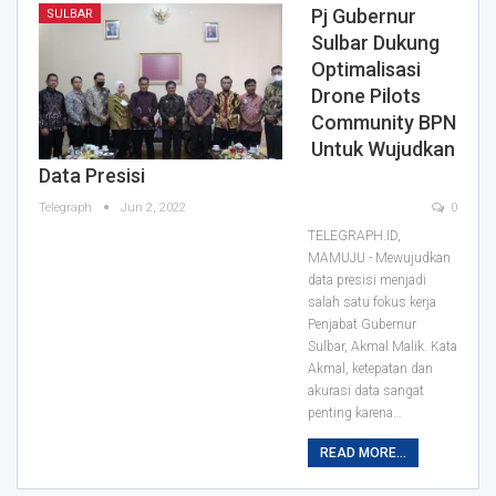
Pj Gubernur
SULBAR
Sulbar Dukung
Optimalisasi
Drone Pilots
Community BPN
Untuk Wujudkan
Data Presisi
Telegraph
Jun 2, 2022
0
TELEGRAPH.ID,
MAMUJU - Mewujudkan
data presisi menjadi
salah satu fokus kerja
Penjabat Gubernur
Sulbar, Akmal Malik.
Kata
Akmal, ketepatan dan
akurasi data sangat
penting karena
…
READ MORE...