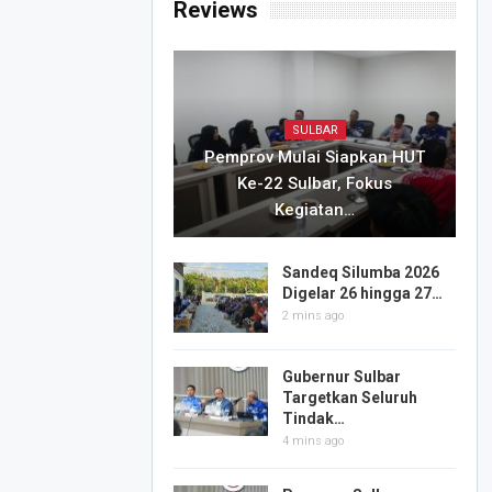
Reviews
SULBAR
Pemprov Mulai Siapkan HUT
Ke-22 Sulbar, Fokus
Kegiatan…
Sandeq Silumba 2026
Digelar 26 hingga 27…
2 mins ago
Gubernur Sulbar
Targetkan Seluruh
Tindak…
4 mins ago