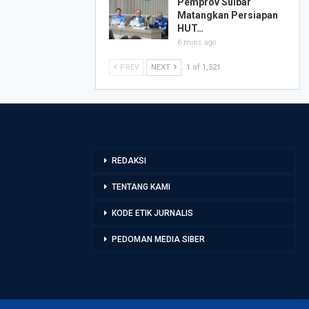
Pemprov Sulbar
Matangkan Persiapan
HUT…
6 mins ago
PREV
NEXT
1 of 1,521
REDAKSI
TENTANG KAMI
KODE ETIK JURNALIS
PEDOMAN MEDIA SIBER