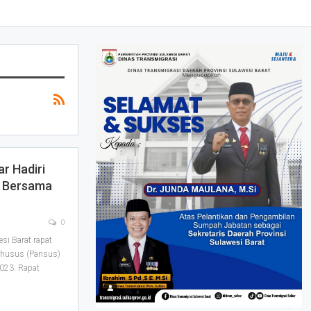
ar Hadiri
u Bersama
0
i Barat rapat
 khusus (Pansus)
2023.
Rapat