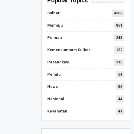
Popular Topics
Sulbar
4382
Mamuju
861
Polman
243
Kemenkumham Sulbar
132
Pasangkayu
113
Pemilu
64
News
56
Nasional
44
Kesehatan
41