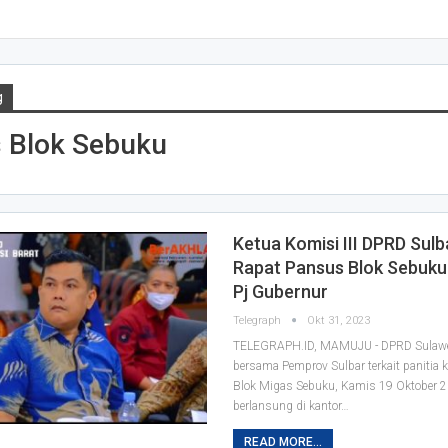
g
 Blok Sebuku
Ketua Komisi III DPRD Sulb
Rapat Pansus Blok Sebuk
Pj Gubernur
Telegraph
Okt 31, 2023
TELEGRAPH.ID, MAMUJU - DPRD Sulawes
bersama Pemprov Sulbar terkait panitia
Blok Migas Sebuku, Kamis 19 Oktober 
berlansung di kantor
…
READ MORE...