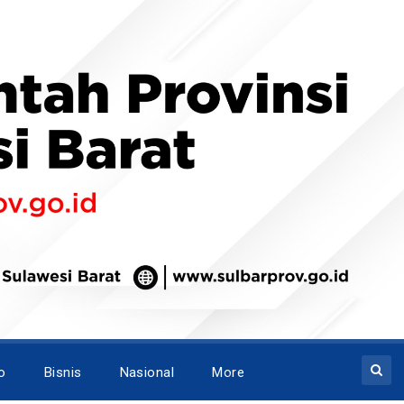
o
Bisnis
Nasional
More