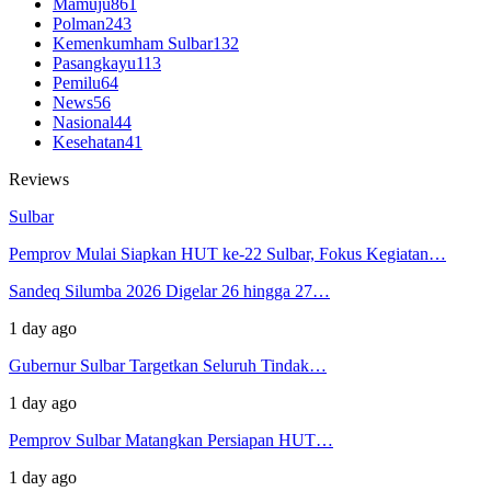
Mamuju
861
Polman
243
Kemenkumham Sulbar
132
Pasangkayu
113
Pemilu
64
News
56
Nasional
44
Kesehatan
41
Reviews
Sulbar
Pemprov Mulai Siapkan HUT ke-22 Sulbar, Fokus Kegiatan…
Sandeq Silumba 2026 Digelar 26 hingga 27…
1 day ago
Gubernur Sulbar Targetkan Seluruh Tindak…
1 day ago
Pemprov Sulbar Matangkan Persiapan HUT…
1 day ago