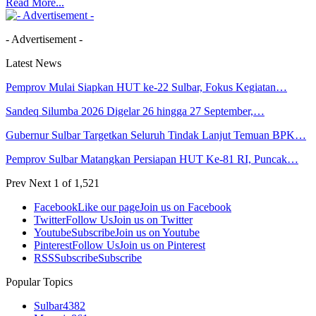
Read More...
- Advertisement -
Latest News
Pemprov Mulai Siapkan HUT ke-22 Sulbar, Fokus Kegiatan…
Sandeq Silumba 2026 Digelar 26 hingga 27 September,…
Gubernur Sulbar Targetkan Seluruh Tindak Lanjut Temuan BPK…
Pemprov Sulbar Matangkan Persiapan HUT Ke-81 RI, Puncak…
Prev
Next
1 of 1,521
Facebook
Like our page
Join us on Facebook
Twitter
Follow Us
Join us on Twitter
Youtube
Subscribe
Join us on Youtube
Pinterest
Follow Us
Join us on Pinterest
RSS
Subscribe
Subscribe
Popular Topics
Sulbar
4382