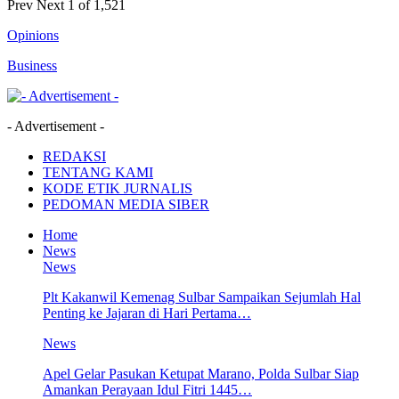
Prev
Next
1 of 1,521
Opinions
Business
- Advertisement -
REDAKSI
TENTANG KAMI
KODE ETIK JURNALIS
PEDOMAN MEDIA SIBER
Home
News
News
Plt Kakanwil Kemenag Sulbar Sampaikan Sejumlah Hal
Penting ke Jajaran di Hari Pertama…
News
Apel Gelar Pasukan Ketupat Marano, Polda Sulbar Siap
Amankan Perayaan Idul Fitri 1445…