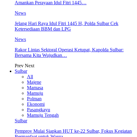
Amankan Perayaan Idul Fitri 1445…
News
Jelang Hari Raya Idul Fitri 1445 H, Polda Sulbar Cek
Ketersediaan BBM dan LPG
News
Rakor Lintas Sektoral Operasi Ketupat, Kapolda Sulbar:
Bersama Kita Wujudkan…
Prev
Next
Sulbar
All
Majene
Mamasa
Mamuju
Polman
Ekonomi
Pasangkayu
Mamuju Tengah
Sulbar
Pemprov Mulai Siapkan HUT ke-22 Sulbar, Fokus Kegiatan
Bermanfaat untuk Warga