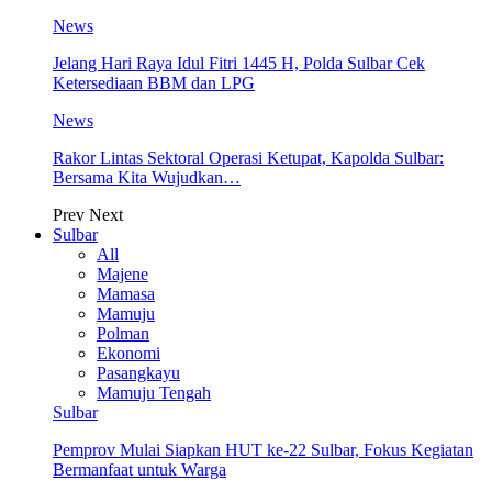
News
Jelang Hari Raya Idul Fitri 1445 H, Polda Sulbar Cek
Ketersediaan BBM dan LPG
News
Rakor Lintas Sektoral Operasi Ketupat, Kapolda Sulbar:
Bersama Kita Wujudkan…
Prev
Next
Sulbar
All
Majene
Mamasa
Mamuju
Polman
Ekonomi
Pasangkayu
Mamuju Tengah
Sulbar
Pemprov Mulai Siapkan HUT ke-22 Sulbar, Fokus Kegiatan
Bermanfaat untuk Warga