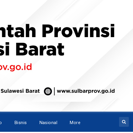
o
Bisnis
Nasional
More