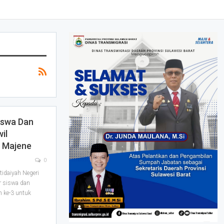
iswa Dan
il
1 Majene
0
idaiyah Negeri
r siswa dan
n ke-3 untuk