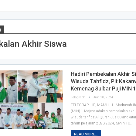
g
alan Akhir Siswa
Hadiri Pembekalan Akhir S
Wisuda Tahfidz, Plt Kakanw
Kemenag Sulbar Puji MIN 
Telegraph
Jun 10, 2024
TELEGRAPH.ID, MAMUJU - Madrasah Ibt
(MIN) 1 Majene adakan pembekalan akhi
wisuda tahfidz Al-Quran Juz 30 angkata
tahun pelajaran 2023-2024, Senin 10…
READ MORE...