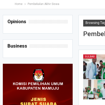
Home
Pembekalan Akhir Siswa
Opinions
Browsing Ta
Pembek
Business
SULBAR