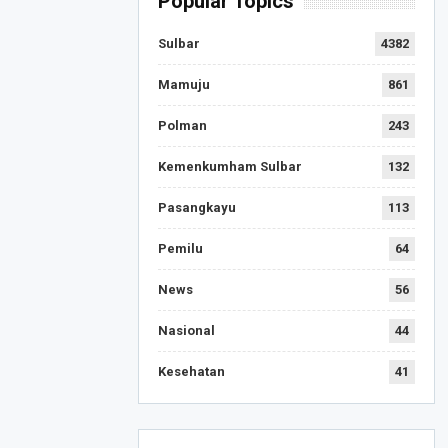
Popular Topics
Sulbar
4382
Mamuju
861
Polman
243
Kemenkumham Sulbar
132
Pasangkayu
113
Pemilu
64
News
56
Nasional
44
Kesehatan
41