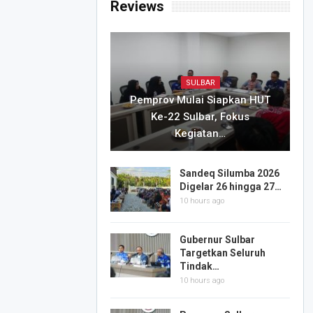
Reviews
SULBAR
Pemprov Mulai Siapkan HUT
Ke-22 Sulbar, Fokus
Kegiatan…
Sandeq Silumba 2026
Digelar 26 hingga 27…
10 hours ago
Gubernur Sulbar
Targetkan Seluruh
Tindak…
10 hours ago