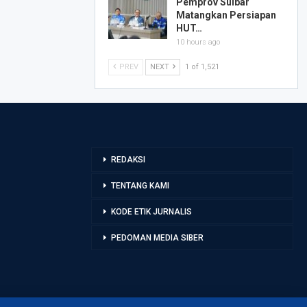
Pemprov Sulbar
Matangkan Persiapan
HUT…
10 hours ago
PREV
NEXT
1 of 1,521
REDAKSI
TENTANG KAMI
KODE ETIK JURNALIS
PEDOMAN MEDIA SIBER