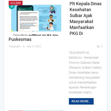
Plt Kepala Dinas
SULBAR
Kesehatan
Sulbar Ajak
Masyarakat
Manfaatkan
PKG Di
Puskesmas
Telegraph
Sep 6, 2025
0
TELEGRAPH.ID,
MAMUJU - Pemerintah
Provinsi Sulawesi Barat
(Pemprov Sulbar) melalui
Dinas Kesehatan terus
mendorong masyarakat
untuk memanfaatkan
layanan Pemeriksaan
Kesehatan Gratis…
READ MORE...