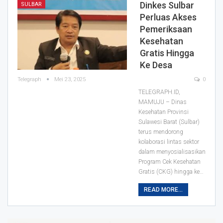
Dinkes Sulbar
SULBAR
Perluas Akses
Pemeriksaan
Kesehatan
Gratis Hingga
Ke Desa
Telegraph
Mei 23, 2025
0
TELEGRAPH.ID,
MAMUJU – Dinas
Kesehatan Provinsi
Sulawesi Barat (Sulbar)
terus mendorong
kolaborasi lintas sektor
dalam menyosialisasikan
Program Cek Kesehatan
Gratis (CKG) hingga ke…
READ MORE...