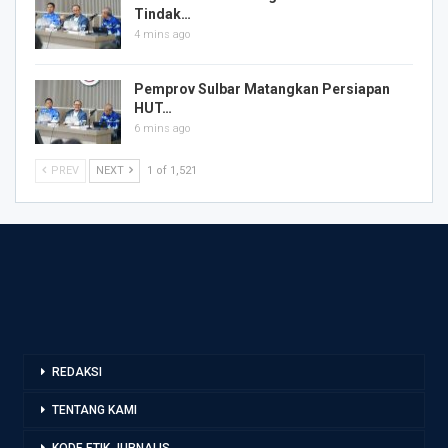
Tindak…
4 mins ago
Pemprov Sulbar Matangkan Persiapan
HUT…
6 mins ago
PREV
NEXT
1 of 1,521
REDAKSI
TENTANG KAMI