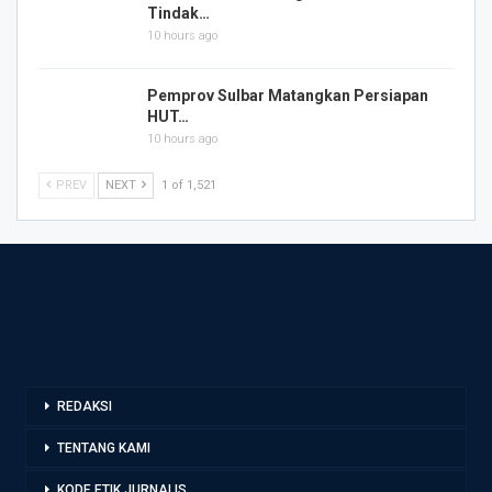
Tindak…
10 hours ago
Pemprov Sulbar Matangkan Persiapan
HUT…
10 hours ago
PREV
NEXT
1 of 1,521
REDAKSI
TENTANG KAMI
KODE ETIK JURNALIS