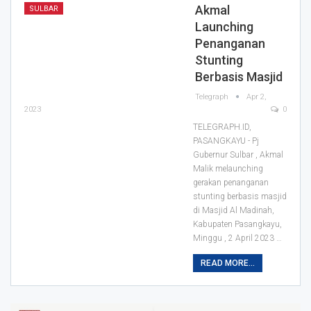
Akmal
SULBAR
Launching
Penanganan
Stunting
Berbasis Masjid
Telegraph
Apr 2,
2023
0
TELEGRAPH.ID,
PASANGKAYU - Pj
Gubernur Sulbar , Akmal
Malik melaunching
gerakan penanganan
stunting berbasis masjid
di Masjid Al Madinah,
Kabupaten Pasangkayu,
Minggu , 2 April 2023
…
READ MORE...