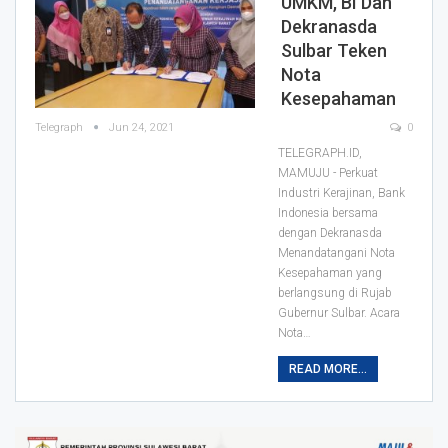
UMKM, BI Dan
Dekranasda
Sulbar Teken
Nota
Kesepahaman
Telegraph
Jun 24, 2021
0
TELEGRAPH.ID,
MAMUJU - Perkuat
Industri Kerajinan, Bank
Indonesia bersama
dengan Dekranasda
Menandatangani Nota
Kesepahaman yang
berlangsung di Rujab
Gubernur Sulbar.
Acara
Nota
…
READ MORE...