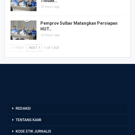
Tindak…
10 hours ago
Pemprov Sulbar Matangkan Persiapan
HUT…
10 hours ago
PREV
NEXT
1 of 1,521
REDAKSI
TENTANG KAMI
KODE ETIK JURNALIS