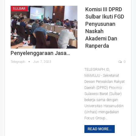
Komisi III DPRD
SULBAR
Sulbar Ikuti FGD
Penyusunan
Naskah
Akademi Dan
Ranperda
Penyelenggaraan Jasa…
Telegraph
Jun 7, 2023
0
TELEGRAPH.ID,
MAMUJU - Sekretariat
Dewan Perwakilan Rakyat
Daerah (DPRD) Provinsi
Sulawesi Barat (Sulbar)
bekerja sama dengan
Universitas Hasanuddin
(Unhas) mengadakan
Focus Group
…
READ MORE...