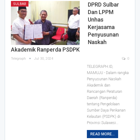
DPRD Sulbar
SULBAR
Dan LPPM
Unhas
Kerjasama
Penyusunan
Naskah
Akademik Ranperda PSDPK
Telegraph
Jul 30, 2024
0
TELEGRAPH.ID,
MAMUJU - Dalam rangka
Penyusunan Naskah
Akademik dan
Rancangan Peraturan
Daerah (Ranperda)
tentang Pengelolaan
Sumber Daya Perikanan
Kelautan (PSDPK) di
Provinsi Sulawesi…
READ MORE...