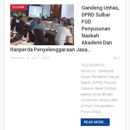
Gandeng Unhas,
SULBAR
DPRD Sulbar
FGD
Penyusunan
Naskah
Akademi Dan
Ranperda Penyelenggaraan Jasa…
Telegraph
Jun 7, 2023
0
TELEGRAPH.ID,
MAMUJU - Sekretariat
Dewan Perwakilan Rakyat
Daerah (DPRD) Provinsi
Sulawesi Barat (Sulbar)
bekerja sama dengan
Universitas Hasanuddin
(Unhas) mengadakan
Focus Group
…
READ MORE...