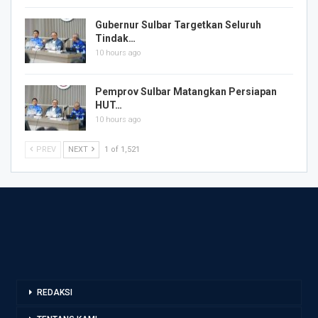
Gubernur Sulbar Targetkan Seluruh
Tindak…
10 hours ago
Pemprov Sulbar Matangkan Persiapan
HUT…
10 hours ago
PREV
NEXT
1 of 1,521
REDAKSI