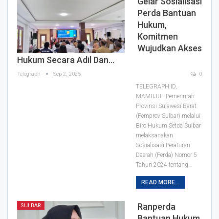
Gelar Sosialisasi
Perda Bantuan
Hukum,
Komitmen
Wujudkan Akses
Hukum Secara Adil Dan…
Telegraph
Sep 2, 2025
0
TELEGRAPH.ID,
MAMUJU - Pemerintah
Provinsi Sulawesi Barat
(Pemprov Sulbar) melalui
Biro Hukum Setda Sulbar
melaksanakan
Sosialisasi Peraturan
Daerah (Perda) Nomor 5
Tahun 2024 tentang…
READ MORE...
Ranperda
SULBAR
Bantuan Hukum