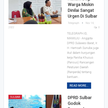
Warga Miskin
Dinilai Sangat
Urgen Di Sulbar
Telegraph
Nov 14,
2022
0
TELEGRAPH.ID,
MAMUJU - Anggota
DPRD Sulawesi Barat, Ir.
H. Hamsah Sunuba juga
ikut dalam kunjungan
kerja Panitia Khusus
(Pansus) Rancangan
Peraturan Daerah
(Ranperda) tentang
bantuan
…
READ MORE...
DPRD Sulbar
SULBAR
Godok