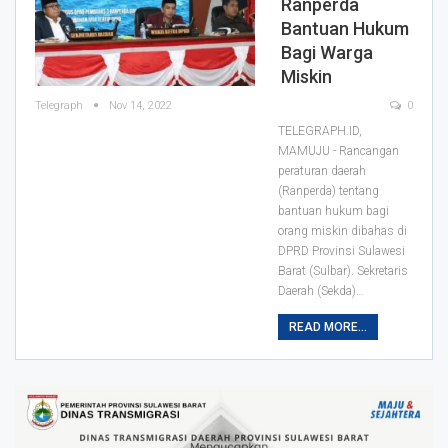
Ranperda
Bantuan Hukum
Bagi Warga
Miskin
Telegraph
Nov 14, 2022
0
TELEGRAPH.ID,
MAMUJU - Rancangan
peraturan daerah
(Ranperda) tentang
bantuan hukum bagi
orang miskin dibahas di
DPRD Provinsi Sulawesi
Barat (Sulbar).
Sekretaris
Daerah (Sekda)
…
READ MORE...