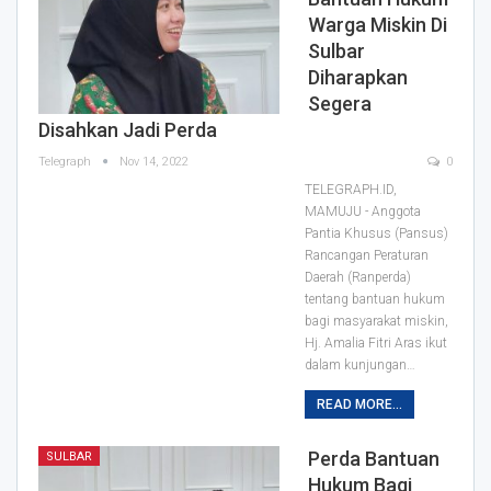
Warga Miskin Di
Sulbar
Diharapkan
Segera
Disahkan Jadi Perda
Telegraph
Nov 14, 2022
0
TELEGRAPH.ID,
MAMUJU - Anggota
Pantia Khusus (Pansus)
Rancangan Peraturan
Daerah (Ranperda)
tentang bantuan hukum
bagi masyarakat miskin,
Hj. Amalia Fitri Aras ikut
dalam kunjungan
…
READ MORE...
Perda Bantuan
SULBAR
Hukum Bagi