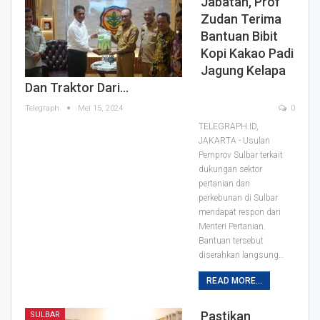
Jabatan, Prof
Zudan Terima
Bantuan Bibit
Kopi Kakao Padi
Jagung Kelapa
Dan Traktor Dari…
Telegraph
Mei 15, 2024
0
TELEGRAPH.ID,
JAKARTA - Usulan
Pemprov Sulbar terkait
dukungan sektor
pertanian dan
perkebunan di Sulbar
mendapat respon dari
Menteri Pertanian.
Bantuan tersebut
diserahkan langsung…
READ MORE...
Pastikan
SULBAR