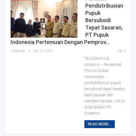
Pendistribusian
Pupuk
Bersubsidi
Tepat Sasaran,
PT Pupuk
Indonesia Pertemuan Dengan Pemprov…
Telegraph
Mei 14, 2024
0
TELEGRAPH.ID,
MAMUJU -- Pemerintah
Provinsi Sulbar
memastikan
pendistribusian pupuk
bersubsidi dapat berjalan
tepat sasaran dan
memberi manfaat. Hal itu
disampaikan Plh.
Gubernur…
READ MORE...