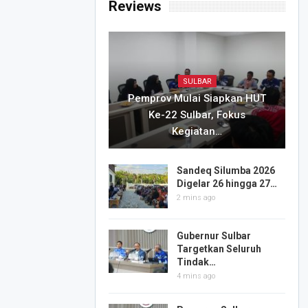
Reviews
SULBAR
Pemprov Mulai Siapkan HUT
Ke-22 Sulbar, Fokus
Kegiatan…
Sandeq Silumba 2026
Digelar 26 hingga 27…
2 mins ago
Gubernur Sulbar
Targetkan Seluruh
Tindak…
4 mins ago