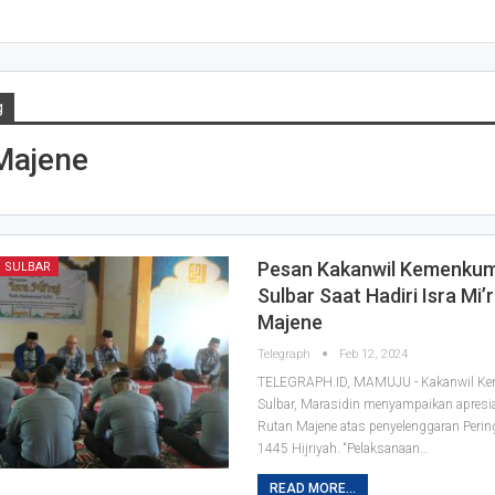
g
Majene
Pesan Kakanwil Kemenku
 SULBAR
Sulbar Saat Hadiri Isra Mi’r
Majene
Telegraph
Feb 12, 2024
TELEGRAPH.ID, MAMUJU - Kakanwil 
Sulbar, Marasidin menyampaikan apresia
Rutan Majene atas penyelenggaran Pering
1445 Hijriyah. “Pelaksanaan…
READ MORE...