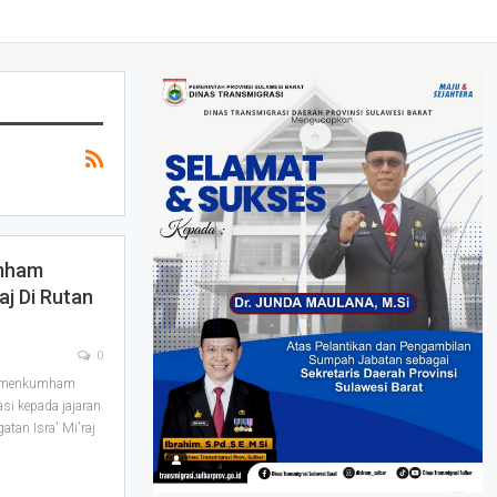
mham
aj Di Rutan
0
Kemenkumham
si kepada jajaran
atan Isra' Mi'raj