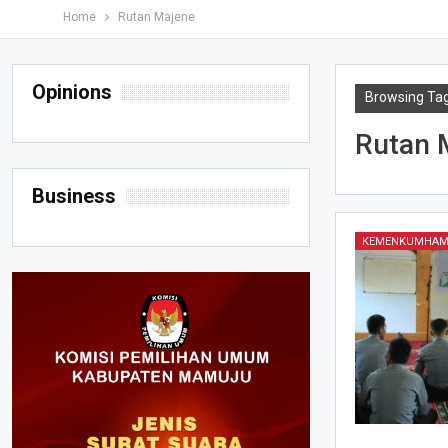
Home
Rutan Majene
Opinions
Browsing Ta
Rutan 
Business
KEMENKUMHAM