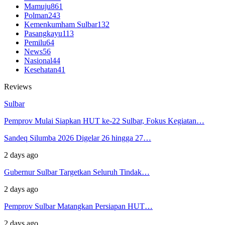
Mamuju
861
Polman
243
Kemenkumham Sulbar
132
Pasangkayu
113
Pemilu
64
News
56
Nasional
44
Kesehatan
41
Reviews
Sulbar
Pemprov Mulai Siapkan HUT ke-22 Sulbar, Fokus Kegiatan…
Sandeq Silumba 2026 Digelar 26 hingga 27…
2 days ago
Gubernur Sulbar Targetkan Seluruh Tindak…
2 days ago
Pemprov Sulbar Matangkan Persiapan HUT…
2 days ago