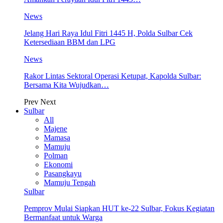
News
Jelang Hari Raya Idul Fitri 1445 H, Polda Sulbar Cek
Ketersediaan BBM dan LPG
News
Rakor Lintas Sektoral Operasi Ketupat, Kapolda Sulbar:
Bersama Kita Wujudkan…
Prev
Next
Sulbar
All
Majene
Mamasa
Mamuju
Polman
Ekonomi
Pasangkayu
Mamuju Tengah
Sulbar
Pemprov Mulai Siapkan HUT ke-22 Sulbar, Fokus Kegiatan
Bermanfaat untuk Warga