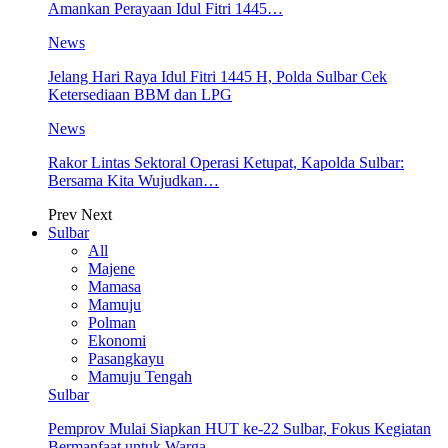
Amankan Perayaan Idul Fitri 1445…
News
Jelang Hari Raya Idul Fitri 1445 H, Polda Sulbar Cek
Ketersediaan BBM dan LPG
News
Rakor Lintas Sektoral Operasi Ketupat, Kapolda Sulbar:
Bersama Kita Wujudkan…
Prev
Next
Sulbar
All
Majene
Mamasa
Mamuju
Polman
Ekonomi
Pasangkayu
Mamuju Tengah
Sulbar
Pemprov Mulai Siapkan HUT ke-22 Sulbar, Fokus Kegiatan
Bermanfaat untuk Warga