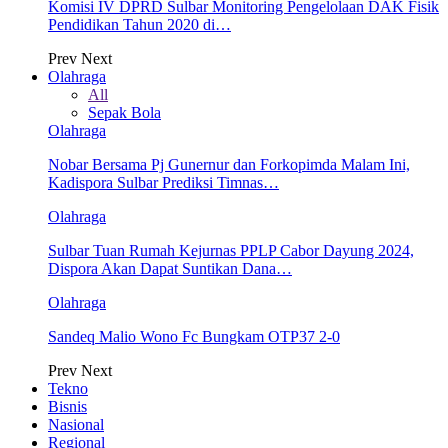
Komisi IV DPRD Sulbar Monitoring Pengelolaan DAK Fisik
Pendidikan Tahun 2020 di…
Prev
Next
Olahraga
All
Sepak Bola
Olahraga
Nobar Bersama Pj Gunernur dan Forkopimda Malam Ini,
Kadispora Sulbar Prediksi Timnas…
Olahraga
Sulbar Tuan Rumah Kejurnas PPLP Cabor Dayung 2024,
Dispora Akan Dapat Suntikan Dana…
Olahraga
Sandeq Malio Wono Fc Bungkam OTP37 2-0
Prev
Next
Tekno
Bisnis
Nasional
Regional