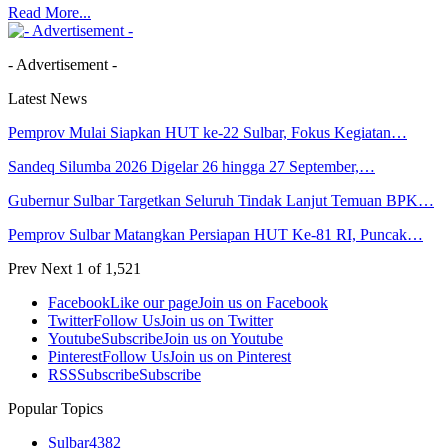
Read More...
- Advertisement -
Latest News
Pemprov Mulai Siapkan HUT ke-22 Sulbar, Fokus Kegiatan…
Sandeq Silumba 2026 Digelar 26 hingga 27 September,…
Gubernur Sulbar Targetkan Seluruh Tindak Lanjut Temuan BPK…
Pemprov Sulbar Matangkan Persiapan HUT Ke-81 RI, Puncak…
Prev
Next
1 of 1,521
Facebook
Like our page
Join us on Facebook
Twitter
Follow Us
Join us on Twitter
Youtube
Subscribe
Join us on Youtube
Pinterest
Follow Us
Join us on Pinterest
RSS
Subscribe
Subscribe
Popular Topics
Sulbar
4382