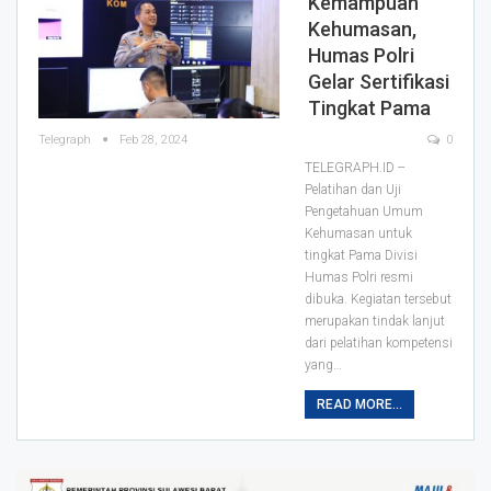
Kemampuan
Kehumasan,
Humas Polri
Gelar Sertifikasi
Tingkat Pama
Telegraph
Feb 28, 2024
0
TELEGRAPH.ID --
Pelatihan dan Uji
Pengetahuan Umum
Kehumasan untuk
tingkat Pama Divisi
Humas Polri resmi
dibuka. Kegiatan tersebut
merupakan tindak lanjut
dari pelatihan kompetensi
yang…
READ MORE...