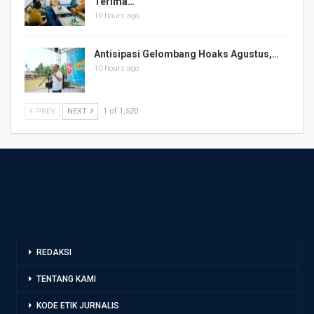
Terima…
10 hours ago
Antisipasi Gelombang Hoaks Agustus,…
10 hours ago
PREV
NEXT
1 of 1,520
REDAKSI
TENTANG KAMI
KODE ETIK JURNALIS