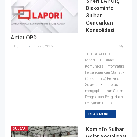
SP4N LAPOR,
Diskominfo
Sulbar
Gencarkan
Konsolidasi
Antar OPD
Telegraph
Nov 27, 2025
0
TELEGRAPH.ID,
MAMUJU —Dinas
Komunikasi, Informatika,
Persandian dan Statistik
(Diskominfo) Provinsi
Sulawesi Barat terus
mengoptimalkan Sistem
Pengelolaan Pengaduan
Pelayanan Publik…
READ MORE...
Kominfo Sulbar
SULBAR
Gelar Sosialisasi