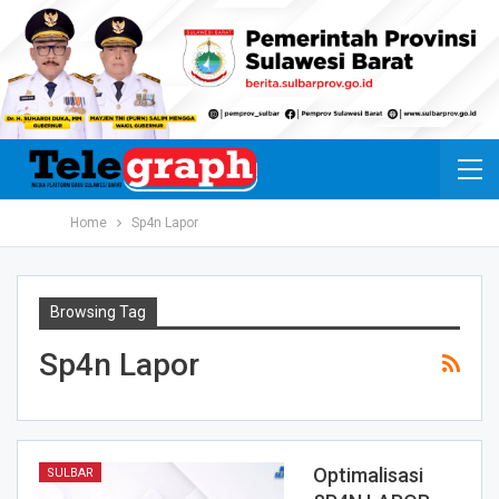
Home
Sp4n Lapor
Browsing Tag
Sp4n Lapor
Optimalisasi
SULBAR