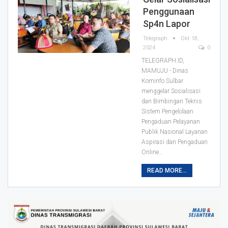
Penggunaan
Sp4n Lapor
Telegraph
Okt 18,
2024
0
TELEGRAPH.ID,
MAMUJU - Dinas
Kominfo Sulbar
menggelar Sosialisasi
dan Bimbingan Teknis
Sistem Pengelolaan
Pengaduan Pelayanan
Publik Nasional Layanan
Aspirasi dan Pengaduan
Online…
READ MORE...