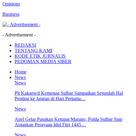
Opinions
Business
- Advertisement -
REDAKSI
TENTANG KAMI
KODE ETIK JURNALIS
PEDOMAN MEDIA SIBER
Home
News
News
Plt Kakanwil Kemenag Sulbar Sampaikan Sejumlah Hal
Penting ke Jajaran di Hari Pertama…
News
Apel Gelar Pasukan Ketupat Marano, Polda Sulbar Siap
Amankan Perayaan Idul Fitri 1445…
News