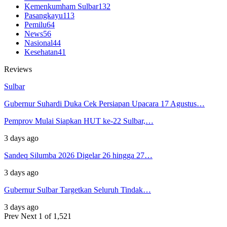
Kemenkumham Sulbar
132
Pasangkayu
113
Pemilu
64
News
56
Nasional
44
Kesehatan
41
Reviews
Sulbar
Gubernur Suhardi Duka Cek Persiapan Upacara 17 Agustus…
Pemprov Mulai Siapkan HUT ke-22 Sulbar,…
3 days ago
Sandeq Silumba 2026 Digelar 26 hingga 27…
3 days ago
Gubernur Sulbar Targetkan Seluruh Tindak…
3 days ago
Prev
Next
1 of 1,521