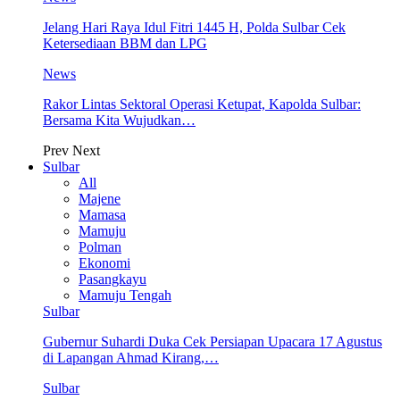
Jelang Hari Raya Idul Fitri 1445 H, Polda Sulbar Cek
Ketersediaan BBM dan LPG
News
Rakor Lintas Sektoral Operasi Ketupat, Kapolda Sulbar:
Bersama Kita Wujudkan…
Prev
Next
Sulbar
All
Majene
Mamasa
Mamuju
Polman
Ekonomi
Pasangkayu
Mamuju Tengah
Sulbar
Gubernur Suhardi Duka Cek Persiapan Upacara 17 Agustus
di Lapangan Ahmad Kirang,…
Sulbar