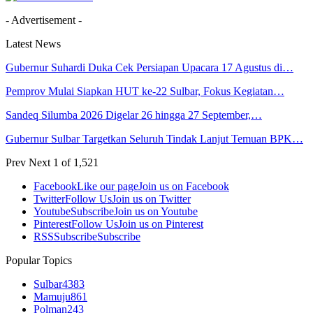
- Advertisement -
Latest News
Gubernur Suhardi Duka Cek Persiapan Upacara 17 Agustus di…
Pemprov Mulai Siapkan HUT ke-22 Sulbar, Fokus Kegiatan…
Sandeq Silumba 2026 Digelar 26 hingga 27 September,…
Gubernur Sulbar Targetkan Seluruh Tindak Lanjut Temuan BPK…
Prev
Next
1 of 1,521
Facebook
Like our page
Join us on Facebook
Twitter
Follow Us
Join us on Twitter
Youtube
Subscribe
Join us on Youtube
Pinterest
Follow Us
Join us on Pinterest
RSS
Subscribe
Subscribe
Popular Topics
Sulbar
4383
Mamuju
861
Polman
243