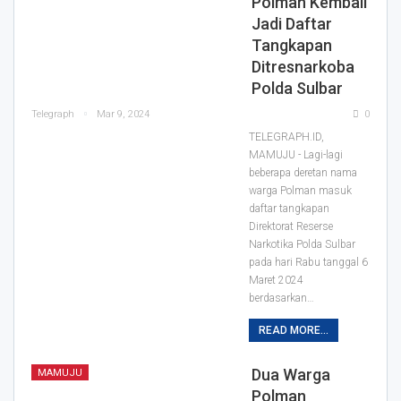
Polman Kembali
Jadi Daftar
Tangkapan
Ditresnarkoba
Polda Sulbar
Telegraph
Mar 9, 2024
0
TELEGRAPH.ID,
MAMUJU - Lagi-lagi
beberapa deretan nama
warga Polman masuk
daftar tangkapan
Direktorat Reserse
Narkotika Polda Sulbar
pada hari Rabu tanggal 6
Maret 2024
berdasarkan…
READ MORE...
Dua Warga
MAMUJU
Polman