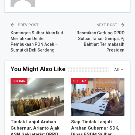
PREV POST
NEXT POST
Kontingen Sulbar Akan Ikut
Resmikan Gedung DPRD
Meriahkan Defile
Sulbar Tahan Gempa, Pj
Pembukaan PON Aceh –
Bahtiar: Terimakasih
Sumut di Deli Serdang
Presiden
You Might Also Like
All
SULBAR
SULBAR
Tindak Lanjut Arahan
Siap Tindak Lanjuti
Gubernur, Arianto Ajak
Arahan Gubernur SDK,
ASN Sekretariat DPRD
Dinas ESDM Sulbar