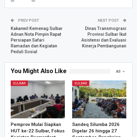
PREV POST
NEXT POST
Kakanwil Kemenag Sulbar
Dinas Transmograsi
Adnan Nota Pimpin Rapat
Provinsi Sulbar Ikut
Persiapan Safari
Asistensi dan Evaluasi
Ramadan dan Kegiatan
Kinerja Pembangunan
Peduli Sosial
You Might Also Like
All
SULBAR
SULBAR
Pemprov Mulai Siapkan
Sandeq Silumba 2026
HUT ke-22 Sulbar, Fokus
Digelar 26 hingga 27