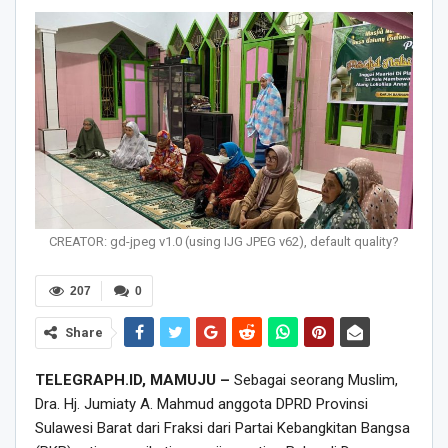
CREATOR: gd-jpeg v1.0 (using IJG JPEG v62), default quality?
207
0
Share
TELEGRAPH.ID, MAMUJU –
Sebagai seorang Muslim,
Dra. Hj. Jumiaty A. Mahmud anggota DPRD Provinsi
Sulawesi Barat dari Fraksi dari Partai Kebangkitan Bangsa