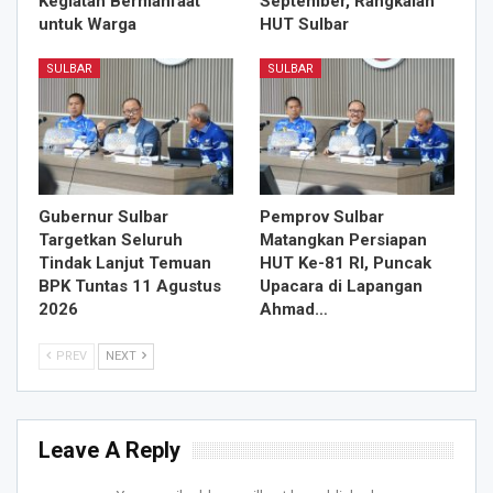
Kegiatan Bermanfaat
September, Rangkaian
untuk Warga
HUT Sulbar
SULBAR
SULBAR
Gubernur Sulbar
Pemprov Sulbar
Targetkan Seluruh
Matangkan Persiapan
Tindak Lanjut Temuan
HUT Ke-81 RI, Puncak
BPK Tuntas 11 Agustus
Upacara di Lapangan
2026
Ahmad…
PREV
NEXT
Leave A Reply