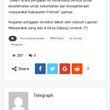
“Dalam acara pengajian itu senantiasa berdoa untuk
keselamatan umat, keberkahan dan kesejahteraan
masyarakat Kabupaten Polman” ujarnya.
Kegiatan pengajian tersebut diikuti oleh seluruh Lapisan
Masyarakat yang ada di Desa Galung Lombok. (*)
Desa Galung Lombok
DPRD Sulbar
Hj Jumiaty
Pengajian
207
0
Share
Telegraph