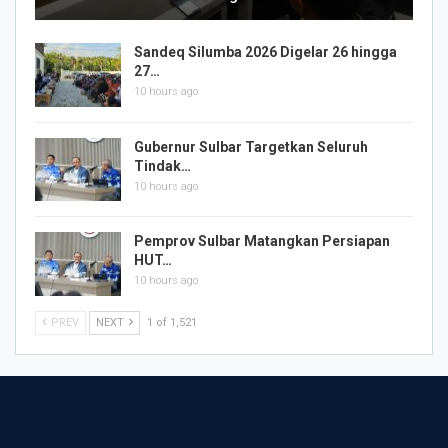
Sandeq Silumba 2026 Digelar 26 hingga
27…
10 hours ago
Gubernur Sulbar Targetkan Seluruh
Tindak…
10 hours ago
Pemprov Sulbar Matangkan Persiapan
HUT…
10 hours ago
PREV
NEXT
1 of 1,521