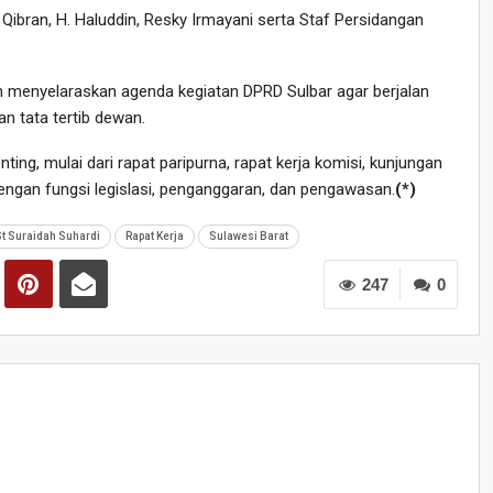
 Qibran, H. Haluddin, Resky Irmayani serta Staf Persidangan
n menyelaraskan agenda kegiatan DPRD Sulbar agar berjalan
an tata tertib dewan.
ng, mulai dari rapat paripurna, rapat kerja komisi, kunjungan
 dengan fungsi legislasi, penganggaran, dan pengawasan.
(*)
St Suraidah Suhardi
Rapat Kerja
Sulawesi Barat
247
0