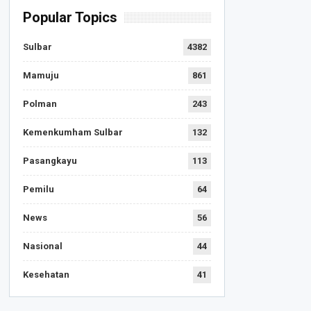
Popular Topics
Sulbar
4382
Mamuju
861
Polman
243
Kemenkumham Sulbar
132
Pasangkayu
113
Pemilu
64
News
56
Nasional
44
Kesehatan
41