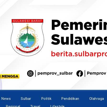
News
Sulbar
Politik
Pendidikan
Olahraga
Regional
Travel
Lifestyle