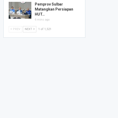
Pemprov Sulbar
Matangkan Persiapan
HUT…
6 mins ago
PREV
NEXT
1 of 1,521