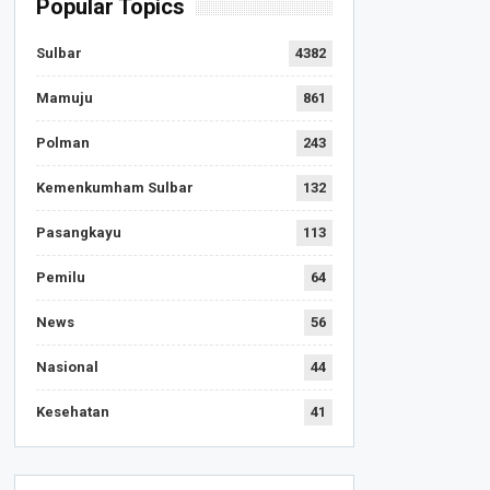
Popular Topics
Sulbar
4382
Mamuju
861
Polman
243
Kemenkumham Sulbar
132
Pasangkayu
113
Pemilu
64
News
56
Nasional
44
Kesehatan
41