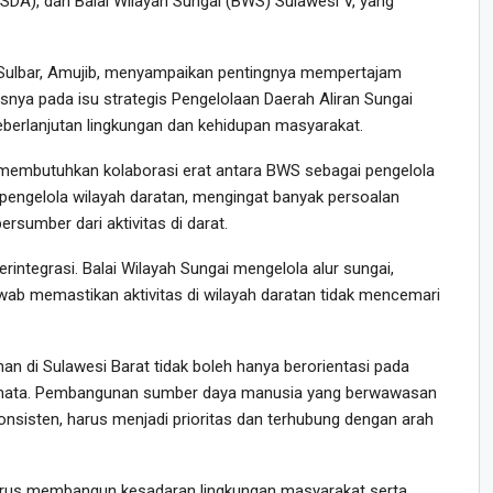
DA), dan Balai Wilayah Sungai (BWS) Sulawesi V, yang
 Sulbar, Amujib, menyampaikan pentingnya mempertajam
snya pada isu strategis Pengelolaan Daerah Aliran Sungai
eberlanjutan lingkungan dan kehidupan masyarakat.
embutuhkan kolaborasi erat antara BWS sebagai pengelola
pengelola wilayah daratan, mengingat banyak persoalan
rsumber dari aktivitas di darat.
erintegrasi. Balai Wilayah Sungai mengelola alur sungai,
ab memastikan aktivitas di wilayah daratan tidak mencemari
n di Sulawesi Barat tidak boleh hanya berorientasi pada
g semata. Pembangunan sumber daya manusia yang berwawasan
konsisten, harus menjadi prioritas dan terhubung dengan arah
harus membangun kesadaran lingkungan masyarakat serta