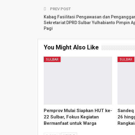
PREV POST
Kabag Fasilitasi Pengawasan dan Pengangga
Sekretariat DPRD SuIbar Yulhabianto Pimpin A
Pagi
You Might Also Like
SULBAR
SULBAR
Pemprov Mulai Siapkan HUT ke-
Sandeq 
22 Sulbar, Fokus Kegiatan
26 hing
Bermanfaat untuk Warga
Rangkai