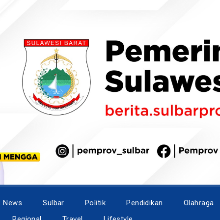
News
Sulbar
Politik
Pendidikan
Olahraga
Regional
Travel
Lifestyle