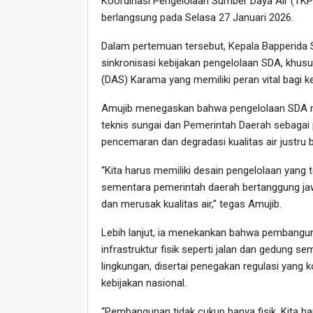
Koordinasi Pengelolaan Sumber Daya Air (TKPS
berlangsung pada Selasa 27 Januari 2026.
Dalam pertemuan tersebut, Kepala Bapperida
sinkronisasi kebijakan pengelolaan SDA, khusu
(DAS) Karama yang memiliki peran vital bagi k
Amujib menegaskan bahwa pengelolaan SDA m
teknis sungai dan Pemerintah Daerah sebagai 
pencemaran dan degradasi kualitas air justru be
“Kita harus memiliki desain pengelolaan yang t
sementara pemerintah daerah bertanggung jaw
dan merusak kualitas air,” tegas Amujib.
Lebih lanjut, ia menekankan bahwa pembanguna
infrastruktur fisik seperti jalan dan gedun
lingkungan, disertai penegakan regulasi yang 
kebijakan nasional.
“Pembangunan tidak cukup hanya fisik. Kita 