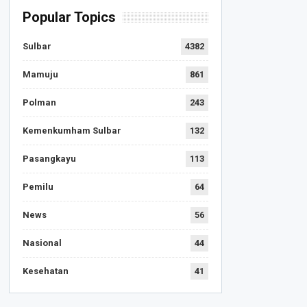
Popular Topics
Sulbar
4382
Mamuju
861
Polman
243
Kemenkumham Sulbar
132
Pasangkayu
113
Pemilu
64
News
56
Nasional
44
Kesehatan
41