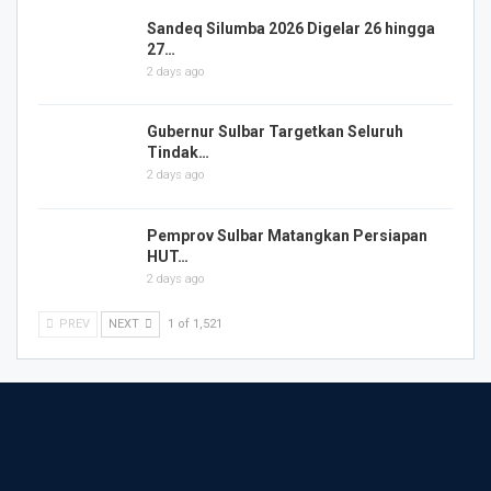
Sandeq Silumba 2026 Digelar 26 hingga
27…
2 days ago
Gubernur Sulbar Targetkan Seluruh
Tindak…
2 days ago
Pemprov Sulbar Matangkan Persiapan
HUT…
2 days ago
PREV
NEXT
1 of 1,521