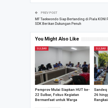
PREV POST
MF Taekwondo Siap Bertanding di Piala KONI P
SDK Berikan Dukungan Penuh
You Might Also Like
SULBAR
SULBAR
Pemprov Mulai Siapkan HUT ke-
Sandeq 
22 Sulbar, Fokus Kegiatan
26 hing
Bermanfaat untuk Warga
Rangkai