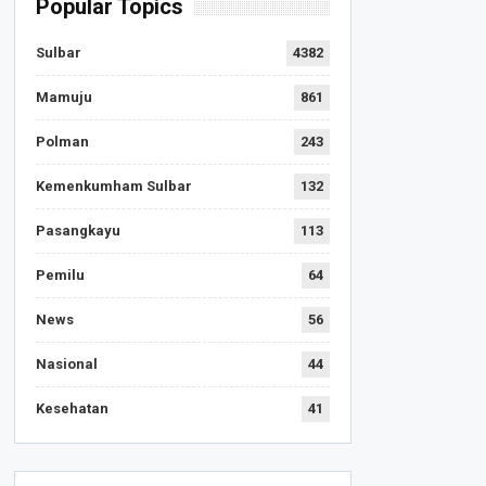
Popular Topics
Sulbar
4382
Mamuju
861
Polman
243
Kemenkumham Sulbar
132
Pasangkayu
113
Pemilu
64
News
56
Nasional
44
Kesehatan
41