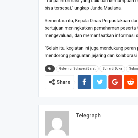
“Tanpa informasi yang baik dan kemampuan m
bisa tersesat,” ungkap Junda Maulana.
Sementara itu, Kepala Dinas Perpustakaan dan
bertujuan meningkatkan pemahaman peserta te
mengevaluasi, dan memanfaatkan informasi se
“Selain itu, kegiatan ini juga mendukung peran
mendorong penguatan jejaring dan kolaborasi an
Gubernur Sulawesi Barat
Suhardi Duka
Sulaw
Share
Telegraph