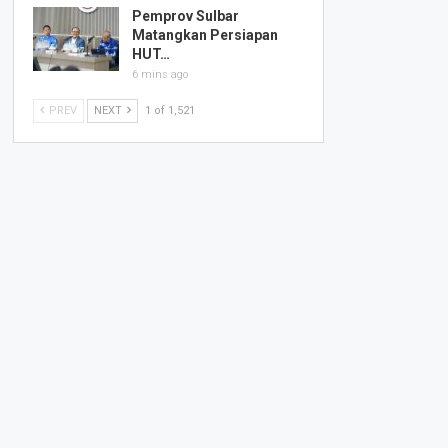
Pemprov Sulbar
Matangkan Persiapan
HUT…
6 mins ago
PREV
NEXT
1 of 1,521