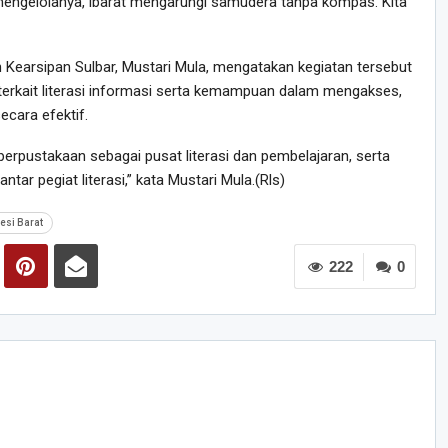
engelolanya, ibarat mengarungi samudera tanpa kompas. Kita
 Kearsipan Sulbar, Mustari Mula, mengatakan kegiatan tersebut
rkait literasi informasi serta kemampuan dalam mengakses,
cara efektif.
 perpustakaan sebagai pusat literasi dan pembelajaran, serta
tar pegiat literasi,” kata Mustari Mula.(Rls)
esi Barat
222
0