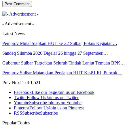
- Advertisement -
Latest News
Pemprov Mulai Siapkan HUT ke-22 Sulbar, Fokus Kegiatan…
Sandeq Silumba 2026 Digelar 26 hingga 27 September,…
Gubernur Sulbar Targetkan Seluruh Tindak Lanjut Temuan BPK…
Pemprov Sulbar Matangkan Persiapan HUT Ke-81 RI, Puncak…
Prev
Next
1 of 1,521
Facebook
Like our page
Join us on Facebook
Twitter
Follow Us
Join us on Twitter
Youtube
Subscribe
Join us on Youtube
Pinterest
Follow Us
Join us on Pinterest
RSS
Subscribe
Subscribe
Popular Topics