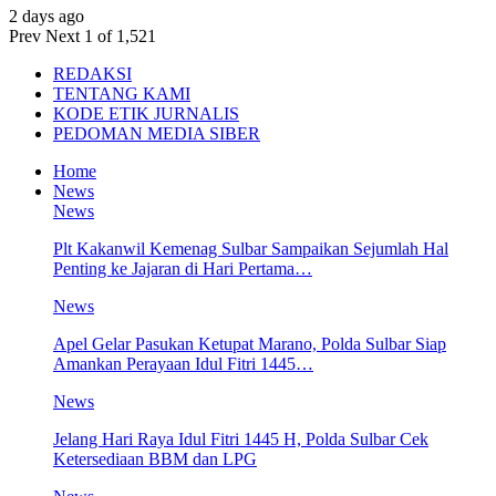
2 days ago
Prev
Next
1 of 1,521
REDAKSI
TENTANG KAMI
KODE ETIK JURNALIS
PEDOMAN MEDIA SIBER
Home
News
News
Plt Kakanwil Kemenag Sulbar Sampaikan Sejumlah Hal
Penting ke Jajaran di Hari Pertama…
News
Apel Gelar Pasukan Ketupat Marano, Polda Sulbar Siap
Amankan Perayaan Idul Fitri 1445…
News
Jelang Hari Raya Idul Fitri 1445 H, Polda Sulbar Cek
Ketersediaan BBM dan LPG