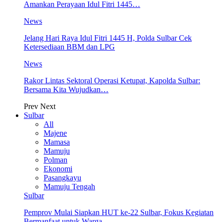
Amankan Perayaan Idul Fitri 1445…
News
Jelang Hari Raya Idul Fitri 1445 H, Polda Sulbar Cek
Ketersediaan BBM dan LPG
News
Rakor Lintas Sektoral Operasi Ketupat, Kapolda Sulbar:
Bersama Kita Wujudkan…
Prev
Next
Sulbar
All
Majene
Mamasa
Mamuju
Polman
Ekonomi
Pasangkayu
Mamuju Tengah
Sulbar
Pemprov Mulai Siapkan HUT ke-22 Sulbar, Fokus Kegiatan
Bermanfaat untuk Warga