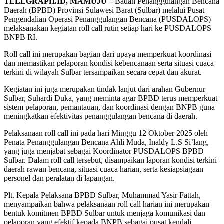
TELEGRAPH.ID, MAMUJU –
Badan Penanggulangan Bencana
Daerah (BPBD) Provinsi Sulawesi Barat (Sulbar) melalui Pusat
Pengendalian Operasi Penanggulangan Bencana (PUSDALOPS)
melaksanakan kegiatan roll call rutin setiap hari ke PUSDALOPS
BNPB RI.
Roll call ini merupakan bagian dari upaya memperkuat koordinasi
dan memastikan pelaporan kondisi kebencanaan serta situasi cuaca
terkini di wilayah Sulbar tersampaikan secara cepat dan akurat.
Kegiatan ini juga merupakan tindak lanjut dari arahan Gubernur
Sulbar, Suhardi Duka, yang meminta agar BPBD terus memperkuat
sistem pelaporan, pemantauan, dan koordinasi dengan BNPB guna
meningkatkan efektivitas penanggulangan bencana di daerah.
Pelaksanaan roll call ini pada hari Minggu 12 Oktober 2025 oleh
Penata Penanggulangan Bencana Ahli Muda, Inaldy L.S Si’lang,
yang juga menjabat sebagai Koordinator PUSDALOPS BPBD
Sulbar. Dalam roll call tersebut, disampaikan laporan kondisi terkini
daerah rawan bencana, situasi cuaca harian, serta kesiapsiagaan
personel dan peralatan di lapangan.
Plt. Kepala Pelaksana BPBD Sulbar, Muhammad Yasir Fattah,
menyampaikan bahwa pelaksanaan roll call harian ini merupakan
bentuk komitmen BPBD Sulbar untuk menjaga komunikasi dan
pelaporan yang efektif kepada BNPB sebagai pusat kendali