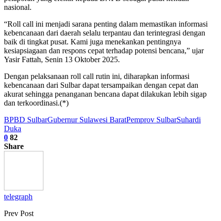
nasional.
“Roll call ini menjadi sarana penting dalam memastikan informasi
kebencanaan dari daerah selalu terpantau dan terintegrasi dengan
baik di tingkat pusat. Kami juga menekankan pentingnya
kesiapsiagaan dan respons cepat terhadap potensi bencana,” ujar
Yasir Fattah, Senin 13 Oktober 2025.
Dengan pelaksanaan roll call rutin ini, diharapkan informasi
kebencanaan dari Sulbar dapat tersampaikan dengan cepat dan
akurat sehingga penanganan bencana dapat dilakukan lebih sigap
dan terkoordinasi.(*)
BPBD Sulbar
Gubernur Sulawesi Barat
Pemprov Sulbar
Suhardi
Duka
0
82
Share
telegraph
Prev Post