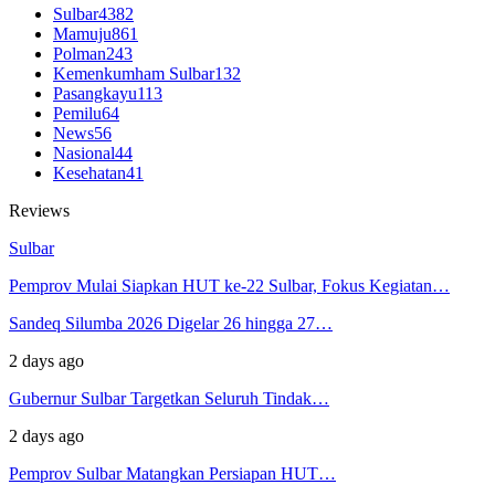
Sulbar
4382
Mamuju
861
Polman
243
Kemenkumham Sulbar
132
Pasangkayu
113
Pemilu
64
News
56
Nasional
44
Kesehatan
41
Reviews
Sulbar
Pemprov Mulai Siapkan HUT ke-22 Sulbar, Fokus Kegiatan…
Sandeq Silumba 2026 Digelar 26 hingga 27…
2 days ago
Gubernur Sulbar Targetkan Seluruh Tindak…
2 days ago
Pemprov Sulbar Matangkan Persiapan HUT…