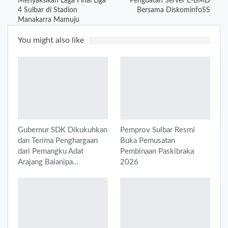
Menyaksikan Laga Final Liga
Penguatan Server E-BMD
4 Sulbar di Stadion
Bersama DiskominfoSS
Manakarra Mamuju
You might also like
Gubernur SDK Dikukuhkan
Pemprov Sulbar Resmi
dan Terima Penghargaan
Buka Pemusatan
dari Pemangku Adat
Pembinaan Paskibraka
Arajang Balanipa…
2026