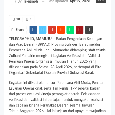
Sulbar
Last updated
Apr 29, 2026
By
Telegraph
98
0
Share
TELEGRAPH.ID, MAMUJU —
Badan Pengelolaan Keuangan
dan Aset Daerah (BPKAD) Provinsi Sulawesi Barat melalui
Perencana Ahli Muda, Ibnu Munandar didampingi staff teknis
Zulfiani Zulhairin mengikuti kegiatan Verifikasi dan Validasi
Penilaian Kinerja Organisasi Triwulan I Tahun 2026 yang
dilaksanakan pada Selasa, 28 April 2026, bertempat di Biro
Organisasi Sekretariat Daerah Provinsi Sulawesi Barat.
Kegiatan ini diikuti oleh unsur Perencana Ahli Muda, Penata
Layanan Operasional, serta Tim Penilai TPP sebagai bagian
dari proses evaluasi kinerja perangkat daerah. Pelaksanaan
verifikasi dan validasi ini bertujuan untuk mengukur realisasi
dan capaian kinerja Perangkat Daerah selama Triwulan I
Tahun Anggaran 2026. Hal ini sejalan dari upaya mewujudkan