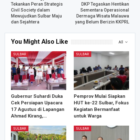
Tekankan Peran Strategis
DKP Tegaskan Hentikan
Civil Society dalam
Sementara Operasional
Mewujudkan Sulbar Maju
Dermaga Wisata Malauwa
dan Sejahtera
yang Belum Berizin KKPRL
You Might Also Like
All
SULBAR
SULBAR
Gubernur Suhardi Duka
Pemprov Mulai Siapkan
Cek Persiapan Upacara
HUT ke-22 Sulbar, Fokus
17 Agustus di Lapangan
Kegiatan Bermanfaat
Ahmad Kirang,…
untuk Warga
SULBAR
SULBAR