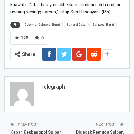
khawatir. Data-data yang diberikan dilindungi oleh undang-
undang sehingga aman,” tutup Suri Handayani. (Rls)
Gubernur Sulawesi Barat
Suhardi Duka
Sulawesi Barat
126
0
Share
Telegraph
PREV POST
NEXT POST
Kaban Kesbangpol Sulbar
Didesak Pemuda Sulbar,