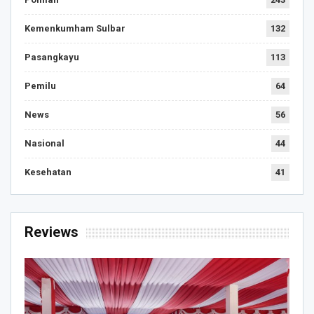
Kemenkumham Sulbar
132
Pasangkayu
113
Pemilu
64
News
56
Nasional
44
Kesehatan
41
Reviews