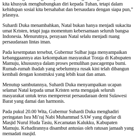
kita khusyuk menghubungkan diri kepada Tuhan, tetapi dalam
kehidupan sosial kita bersahabat dan bersaudara dengan siapa pun,”
jelasnya.
Suhardi Duka menambahkan, Natal bukan hanya menjadi sukacita
umat Kristen, tetapi juga momentum kebersamaan seluruh bangsa
Indonesia. Menurutnya, perayaan Natal selalu menjadi ruang
persaudaraan lintas iman.
Pada kesempatan tersebut, Gubernur Sulbar juga menyampaikan
kebanggaannya atas kekompakan masyarakat Toraja di Kabupaten
Mamuju, khususnya dalam proses pemulihan pascagempa bumi.
Rumah-rumah ibadah yang sebelumnya rusak kini telah dibangun
kembali dengan konstruksi yang lebih kuat dan aman.
Menutup sambutannya, Suhardi Duka menyampaikan ucapan
selamat Natal kepada umat Kristen serta mengajak seluruh
masyarakat untuk terus mempererat persaudaraan demi Sulawesi
Barat yang damai dan harmonis.
Pada pukul 20.00 Wita, Gubernur Suhardi Duka menghadiri
peringatan Isra Mi’raj Nabi Muhammad SAW yang digelar di
Masjid Nurul Huda Tasiu, Kecamatan Kalukku, Kabupaten
Mamuju. Kehadirannya disambut antusias oleh ratusan jamaah yang
memadati masjid.