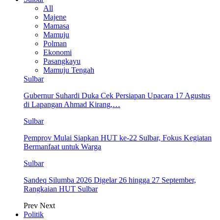
All
Majene
Mamasa
Mamuju
Polman
Ekonomi
Pasangkayu
Mamuju Tengah
Sulbar
Gubernur Suhardi Duka Cek Persiapan Upacara 17 Agustus
di Lapangan Ahmad Kirang,…
Sulbar
Pemprov Mulai Siapkan HUT ke-22 Sulbar, Fokus Kegiatan
Bermanfaat untuk Warga
Sulbar
Sandeq Silumba 2026 Digelar 26 hingga 27 September,
Rangkaian HUT Sulbar
Prev
Next
Politik