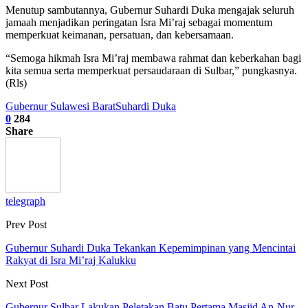
Menutup sambutannya, Gubernur Suhardi Duka mengajak seluruh
jamaah menjadikan peringatan Isra Mi’raj sebagai momentum
memperkuat keimanan, persatuan, dan kebersamaan.
“Semoga hikmah Isra Mi’raj membawa rahmat dan keberkahan bagi
kita semua serta memperkuat persaudaraan di Sulbar,” pungkasnya.
(Rls)
Gubernur Sulawesi Barat
Suhardi Duka
0
284
Share
telegraph
Prev Post
Gubernur Suhardi Duka Tekankan Kepemimpinan yang Mencintai
Rakyat di Isra Mi’raj Kalukku
Next Post
Gubernur Sulbar Lakukan Peletakan Batu Pertama Masjid An-Nur