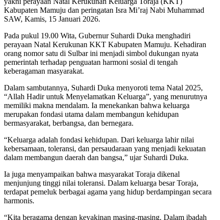
yakni perayaan Natal Kerukunan Keluarga Toraja (KKT)
Kabupaten Mamuju dan peringatan Isra Mi’raj Nabi Muhammad
SAW, Kamis, 15 Januari 2026.
Pada pukul 19.00 Wita, Gubernur Suhardi Duka menghadiri
perayaan Natal Kerukunan KKT Kabupaten Mamuju. Kehadiran
orang nomor satu di Sulbar ini menjadi simbol dukungan nyata
pemerintah terhadap penguatan harmoni sosial di tengah
keberagaman masyarakat.
Dalam sambutannya, Suhardi Duka menyoroti tema Natal 2025,
“Allah Hadir untuk Menyelamatkan Keluarga”, yang menurutnya
memiliki makna mendalam. Ia menekankan bahwa keluarga
merupakan fondasi utama dalam membangun kehidupan
bermasyarakat, berbangsa, dan bernegara.
“Keluarga adalah fondasi kehidupan. Dari keluarga lahir nilai
kebersamaan, toleransi, dan persaudaraan yang menjadi kekuatan
dalam membangun daerah dan bangsa,” ujar Suhardi Duka.
Ia juga menyampaikan bahwa masyarakat Toraja dikenal
menjunjung tinggi nilai toleransi. Dalam keluarga besar Toraja,
terdapat pemeluk berbagai agama yang hidup berdampingan secara
harmonis.
“Kita beragama dengan keyakinan masing-masing. Dalam ibadah