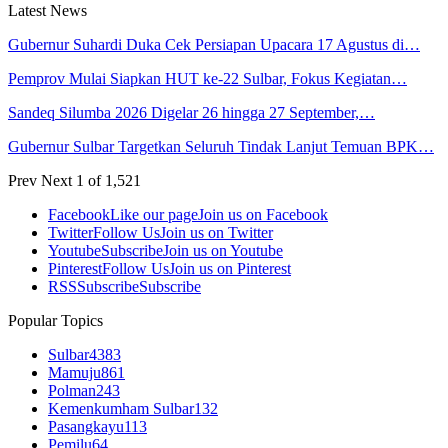
Latest News
Gubernur Suhardi Duka Cek Persiapan Upacara 17 Agustus di…
Pemprov Mulai Siapkan HUT ke-22 Sulbar, Fokus Kegiatan…
Sandeq Silumba 2026 Digelar 26 hingga 27 September,…
Gubernur Sulbar Targetkan Seluruh Tindak Lanjut Temuan BPK…
Prev
Next
1 of 1,521
Facebook
Like our page
Join us on Facebook
Twitter
Follow Us
Join us on Twitter
Youtube
Subscribe
Join us on Youtube
Pinterest
Follow Us
Join us on Pinterest
RSS
Subscribe
Subscribe
Popular Topics
Sulbar
4383
Mamuju
861
Polman
243
Kemenkumham Sulbar
132
Pasangkayu
113
Pemilu
64