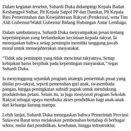
Dalam kegiatan tersebut, Suhardi Duka didampingi Kepala Badan
Kesbangpol Sulbar, Plt Kepala Satpol PP dan Damkar, Plt Kepala
Biro Pemerintahan dan Kesejahteraan Rakyat (Pemkesra), serta Tim
Ahli Gubernur/Wakil Gubernur Bidang Hubungan Antar Lembaga.
Dalam sambutannya, Suhardi Duka menyampaikan pesan tentang
kepemimpinan yang berlandaskan kecintaan kepada rakyat. Ia
menegaskan bahwa setiap pemimpin memiliki tanggung jawab
moral untuk mensejahterakan masyarakat.
“Tidak ada pemimpin yang tidak mencintai rakyatnya. Setiap
kebijakan harus berpihak pada kepentingan masyarakat,” tegas
Suhardi Duka.
Ia menyinggung sejumlah program strategis pemerintah pusat yang
dinilai pro-rakyat, seperti pemenuhan gizi anak, swasembada
pangan, hingga peningkatan subsidi pupuk untuk mendukung
produktivitas petani. Selain itu, ia juga menyoroti program Sekolah
Rakyat sebagai upaya membuka akses pendidikan bagi anak-anak
dari keluarga kurang mampu.
Lebih lanjut, Suhardi Duka menegaskan bahwa Pemerintah Provinsi
Sulawesi Barat terus melakukan pembenahan bertahap di berbagai
sektor, mulai dari pendidikan, kesehatan, hingga infrastruktur.