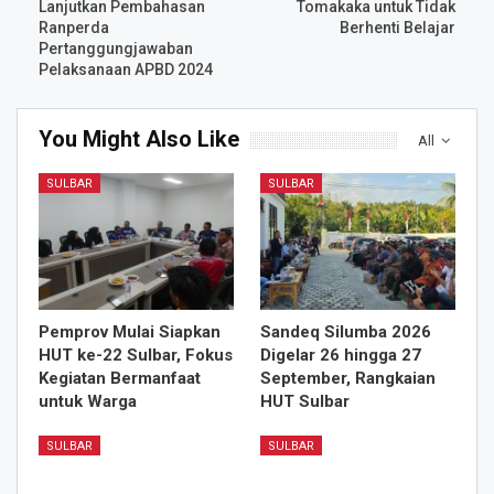
Lanjutkan Pembahasan
Tomakaka untuk Tidak
Ranperda
Berhenti Belajar
Pertanggungjawaban
Pelaksanaan APBD 2024
You Might Also Like
All
SULBAR
SULBAR
Pemprov Mulai Siapkan
Sandeq Silumba 2026
HUT ke-22 Sulbar, Fokus
Digelar 26 hingga 27
Kegiatan Bermanfaat
September, Rangkaian
untuk Warga
HUT Sulbar
SULBAR
SULBAR