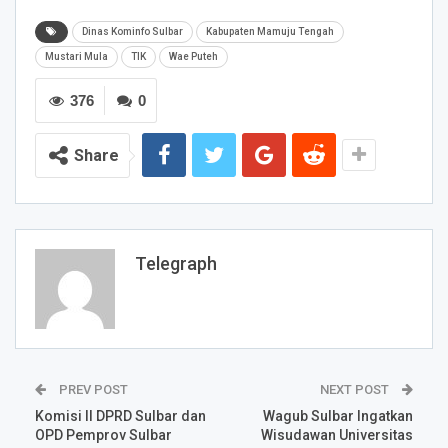
Dinas Kominfo Sulbar
Kabupaten Mamuju Tengah
Mustari Mula
TIK
Wae Puteh
376
0
Share
Telegraph
PREV POST
NEXT POST
Komisi II DPRD Sulbar dan
Wagub Sulbar Ingatkan
OPD Pemprov Sulbar
Wisudawan Universitas