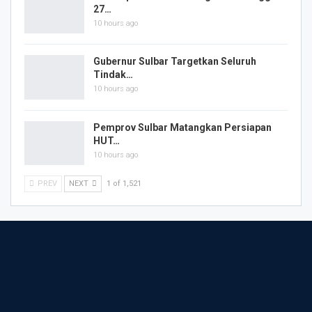
27…
10 hours ago
Gubernur Sulbar Targetkan Seluruh
Tindak…
10 hours ago
Pemprov Sulbar Matangkan Persiapan
HUT…
10 hours ago
PREV
NEXT
1 of 1,521