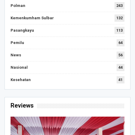
Polman
243
Kemenkumham Sulbar
132
Pasangkayu
113
Pemilu
64
News
56
Nasional
44
Kesehatan
41
Reviews