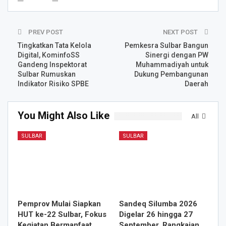
PREV POST
NEXT POST
Tingkatkan Tata Kelola
Pemkesra Sulbar Bangun
Digital, KominfoSS
Sinergi dengan PW
Gandeng Inspektorat
Muhammadiyah untuk
Sulbar Rumuskan
Dukung Pembangunan
Indikator Risiko SPBE
Daerah
You Might Also Like
All
SULBAR
SULBAR
Pemprov Mulai Siapkan
Sandeq Silumba 2026
HUT ke-22 Sulbar, Fokus
Digelar 26 hingga 27
Kegiatan Bermanfaat
September, Rangkaian