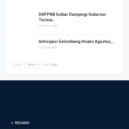
DKPPKB Sulbar Dampingi Gubernur
Terima…
10 hours ago
Antisipasi Gelombang Hoaks Agustus,…
10 hours ago
PREV
NEXT
1 of 1,520
REDAKSI