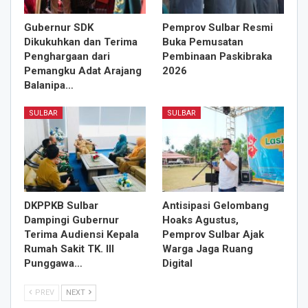
Gubernur SDK
Pemprov Sulbar Resmi
Dikukuhkan dan Terima
Buka Pemusatan
Penghargaan dari
Pembinaan Paskibraka
Pemangku Adat Arajang
2026
Balanipa…
SULBAR
SULBAR
DKPPKB Sulbar
Antisipasi Gelombang
Dampingi Gubernur
Hoaks Agustus,
Terima Audiensi Kepala
Pemprov Sulbar Ajak
Rumah Sakit TK. III
Warga Jaga Ruang
Punggawa…
Digital
PREV
NEXT