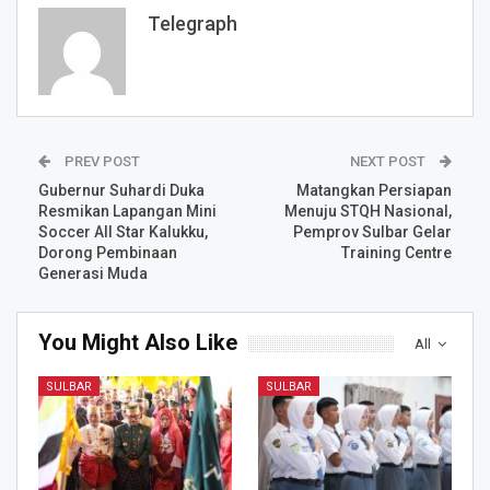
Telegraph
PREV POST
NEXT POST
Gubernur Suhardi Duka
Matangkan Persiapan
Resmikan Lapangan Mini
Menuju STQH Nasional,
Soccer All Star Kalukku,
Pemprov Sulbar Gelar
Dorong Pembinaan
Training Centre
Generasi Muda
You Might Also Like
All
SULBAR
SULBAR