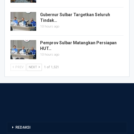
Gubernur Sulbar Targetkan Seluruh
Tindak…
10 hours ago
Pemprov Sulbar Matangkan Persiapan
HUT…
10 hours ago
PREV
NEXT
1 of 1,521
REDAKSI