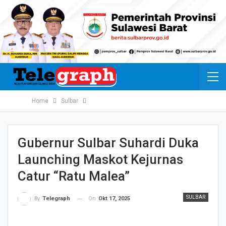
Home
Sulbar
Gubernur Sulbar Suhardi Duka
Launching Maskot Kejurnas
Catur “Ratu Malea”
SULBAR
On
Okt 17, 2025
By
Telegraph