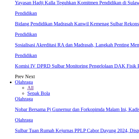
Yayasan Hadji Kalla Teguhkan Komitmen Pendidikan di Sula
Pendidikan
Bidang Pendidikan Madrasah Kanwil Kemenag Sulbar Rekonsil
Pendidikan
Sosialisasi Akreditasi RA dan Madrasah, Langkah Penting Men
Pendidikan
Komisi IV DPRD Sulbar Monitoring Pengelolaan DAK Fisik 
Prev
Next
Olahraga
All
Sepak Bola
Olahraga
Nobar Bersama Pj Gunernur dan Forkopimda Malam Ini, Kadi
Olahraga
Sulbar Tuan Rumah Kejurnas PPLP Cabor Dayung 2024, Dis