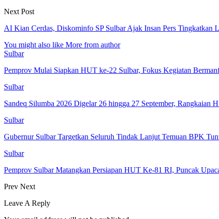
Next Post
AI Kian Cerdas, Diskominfo SP Sulbar Ajak Insan Pers Tingkatkan Lit
You might also like
More from author
Sulbar
Pemprov Mulai Siapkan HUT ke-22 Sulbar, Fokus Kegiatan Bermanf
Sulbar
Sandeq Silumba 2026 Digelar 26 hingga 27 September, Rangkaian 
Sulbar
Gubernur Sulbar Targetkan Seluruh Tindak Lanjut Temuan BPK Tun
Sulbar
Pemprov Sulbar Matangkan Persiapan HUT Ke-81 RI, Puncak Upa
Prev
Next
Leave A Reply