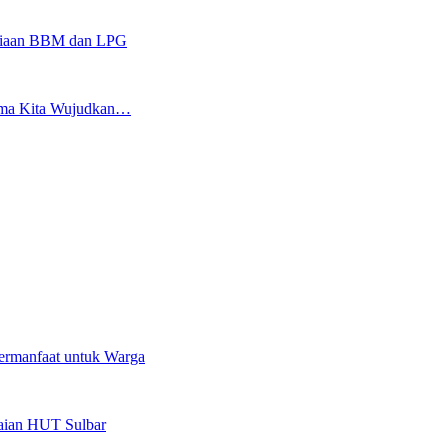
sediaan BBM dan LPG
sama Kita Wujudkan…
ermanfaat untuk Warga
kaian HUT Sulbar