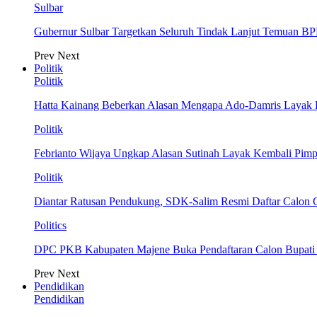
Sulbar
Gubernur Sulbar Targetkan Seluruh Tindak Lanjut Temuan BP
Prev
Next
Politik
Politik
Hatta Kainang Beberkan Alasan Mengapa Ado-Damris Layak
Politik
Febrianto Wijaya Ungkap Alasan Sutinah Layak Kembali Pim
Politik
Diantar Ratusan Pendukung, SDK-Salim Resmi Daftar Calon
Politics
DPC PKB Kabupaten Majene Buka Pendaftaran Calon Bupati d
Prev
Next
Pendidikan
Pendidikan