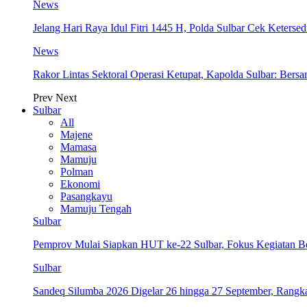
News
Jelang Hari Raya Idul Fitri 1445 H, Polda Sulbar Cek Keter
News
Rakor Lintas Sektoral Operasi Ketupat, Kapolda Sulbar: Ber
Prev
Next
Sulbar
All
Majene
Mamasa
Mamuju
Polman
Ekonomi
Pasangkayu
Mamuju Tengah
Sulbar
Pemprov Mulai Siapkan HUT ke-22 Sulbar, Fokus Kegiatan B
Sulbar
Sandeq Silumba 2026 Digelar 26 hingga 27 September, Rang