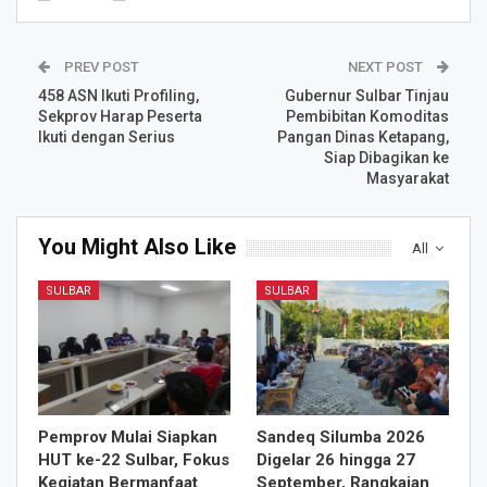
PREV POST
NEXT POST
458 ASN Ikuti Profiling,
Gubernur Sulbar Tinjau
Sekprov Harap Peserta
Pembibitan Komoditas
Ikuti dengan Serius
Pangan Dinas Ketapang,
Siap Dibagikan ke
Masyarakat
You Might Also Like
All
SULBAR
SULBAR
Pemprov Mulai Siapkan
Sandeq Silumba 2026
HUT ke-22 Sulbar, Fokus
Digelar 26 hingga 27
Kegiatan Bermanfaat
September, Rangkaian