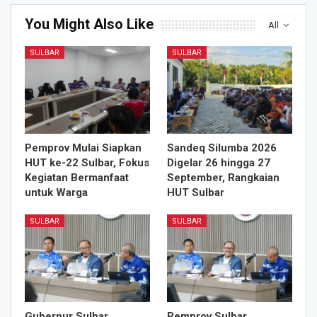
You Might Also Like
All
SULBAR
SULBAR
Pemprov Mulai Siapkan
Sandeq Silumba 2026
HUT ke-22 Sulbar, Fokus
Digelar 26 hingga 27
Kegiatan Bermanfaat
September, Rangkaian
untuk Warga
HUT Sulbar
SULBAR
SULBAR
Gubernur Sulbar
Pemprov Sulbar