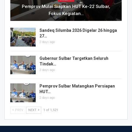
Pemprov Mulai Siapkan HUT Ke-22 Sulbar,
Fokus Kegiatan…
Sandeq Silumba 2026 Digelar 26 hingga
27…
2 days ago
Gubernur Sulbar Targetkan Seluruh
Tindak…
2 days ago
Pemprov Sulbar Matangkan Persiapan
HUT…
2 days ago
PREV
NEXT
1 of 1,521