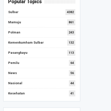
Popular Topics
Sulbar
4382
Mamuju
861
Polman
243
Kemenkumham Sulbar
132
Pasangkayu
113
Pemilu
64
News
56
Nasional
44
Kesehatan
41