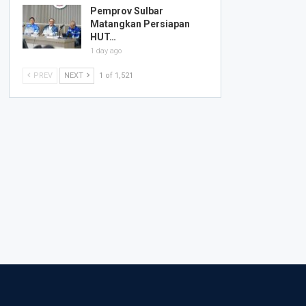
Pemprov Sulbar
Matangkan Persiapan
HUT…
1 day ago
PREV
NEXT
1 of 1,521