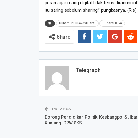
peran agar ruang digital tidak terus diracuni i
itu saring sebelum sharing,” pungkasnya. (Rls)
Gubernur Sulawesi Barat
Suhardi Duka
Share
Telegraph
PREV POST
Dorong Pendidikan Politik, Kesbangpol Sulbar
Kunjungi DPW PKS