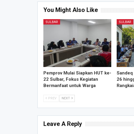
You Might Also Like
SULBAR
SULBAR
Pemprov Mulai Siapkan HUT ke-
Sandeq 
22 Sulbar, Fokus Kegiatan
26 hing
Bermanfaat untuk Warga
Rangkai
PREV
NEXT
Leave A Reply