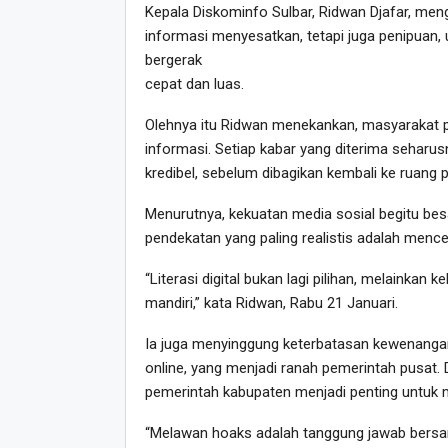
Kepala Diskominfo Sulbar, Ridwan Djafar, meng
informasi menyesatkan, tetapi juga penipuan, 
bergerak
cepat dan luas.
Olehnya itu Ridwan menekankan, masyarakat
informasi. Setiap kabar yang diterima seharus
kredibel, sebelum dibagikan kembali ke ruang pub
Menurutnya, kekuatan media sosial begitu bes
pendekatan yang paling realistis adalah menc
“Literasi digital bukan lagi pilihan, melaink
mandiri,” kata Ridwan, Rabu 21 Januari.
Ia juga menyinggung keterbatasan kewenangan
online, yang menjadi ranah pemerintah pusat. 
pemerintah kabupaten menjadi penting untuk m
“Melawan hoaks adalah tanggung jawab bersam