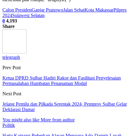
Calon Presiden
Ganjar Pranowo
Jalan Sehat
Kota Makassar
Pilpres
2024
Sulawesi Selatan
0
4,193
Share
telegraph
Prev Post
Ketua DPRD Sulbar Hadiri Rakor dan Fasilitasi Penyelesaian
Permasalahan Hambatan Penanaman Modal
Next Post
Jelang Pemilu dan Pilkada Serentak 2024, Pemprov Sulbar Gelar
Deklarasi Damai
You might also like
More from author
Politik
Hatta Kainang Beberkan Alasan Mengapa Ado-Damris Layak