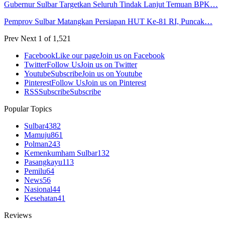
Gubernur Sulbar Targetkan Seluruh Tindak Lanjut Temuan BPK…
Pemprov Sulbar Matangkan Persiapan HUT Ke-81 RI, Puncak…
Prev
Next
1 of 1,521
Facebook
Like our page
Join us on Facebook
Twitter
Follow Us
Join us on Twitter
Youtube
Subscribe
Join us on Youtube
Pinterest
Follow Us
Join us on Pinterest
RSS
Subscribe
Subscribe
Popular Topics
Sulbar
4382
Mamuju
861
Polman
243
Kemenkumham Sulbar
132
Pasangkayu
113
Pemilu
64
News
56
Nasional
44
Kesehatan
41
Reviews