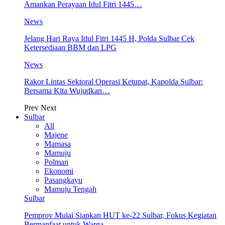
Amankan Perayaan Idul Fitri 1445…
News
Jelang Hari Raya Idul Fitri 1445 H, Polda Sulbar Cek
Ketersediaan BBM dan LPG
News
Rakor Lintas Sektoral Operasi Ketupat, Kapolda Sulbar:
Bersama Kita Wujudkan…
Prev
Next
Sulbar
All
Majene
Mamasa
Mamuju
Polman
Ekonomi
Pasangkayu
Mamuju Tengah
Sulbar
Pemprov Mulai Siapkan HUT ke-22 Sulbar, Fokus Kegiatan
Bermanfaat untuk Warga