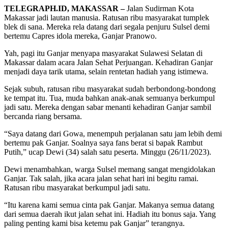
TELEGRAPH.ID, MAKASSAR –
Jalan Sudirman Kota
Makassar jadi lautan manusia. Ratusan ribu masyarakat tumplek
blek di sana. Mereka rela datang dari segala penjuru Sulsel demi
bertemu Capres idola mereka, Ganjar Pranowo.
Yah, pagi itu Ganjar menyapa masyarakat Sulawesi Selatan di
Makassar dalam acara Jalan Sehat Perjuangan. Kehadiran Ganjar
menjadi daya tarik utama, selain rentetan hadiah yang istimewa.
Sejak subuh, ratusan ribu masyarakat sudah berbondong-bondong
ke tempat itu. Tua, muda bahkan anak-anak semuanya berkumpul
jadi satu. Mereka dengan sabar menanti kehadiran Ganjar sambil
bercanda riang bersama.
“Saya datang dari Gowa, menempuh perjalanan satu jam lebih demi
bertemu pak Ganjar. Soalnya saya fans berat si bapak Rambut
Putih,” ucap Dewi (34) salah satu peserta. Minggu (26/11/2023).
Dewi menambahkan, warga Sulsel memang sangat mengidolakan
Ganjar. Tak salah, jika acara jalan sehat hari ini begitu ramai.
Ratusan ribu masyarakat berkumpul jadi satu.
“Itu karena kami semua cinta pak Ganjar. Makanya semua datang
dari semua daerah ikut jalan sehat ini. Hadiah itu bonus saja. Yang
paling penting kami bisa ketemu pak Ganjar” terangnya.