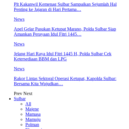
Plt Kakanwil Kemenag Sulbar Sampaikan Sejumlah Hal
Penting ke Jajaran di Hari Pertama…
News
Apel Gelar Pasukan Ketupat Marano, Polda Sulbar Siap
Amankan Perayaan Idul Fitri 1445…
News
Jelang Hari Raya Idul Fitri 1445 H, Polda Sulbar Cek
Ketersediaan BBM dan LPG
News
Rakor Lintas Sektoral Operasi Ketupat, Kapolda Sulbar:
Bersama Kita Wujudkan…
Prev
Next
Sulbar
All
Majene
Mamasa
Mamuju
Polman