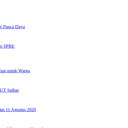
N Panca Daya
iko SPBE
aat untuk Warga
HUT Sulbar
tas 11 Agustus 2026