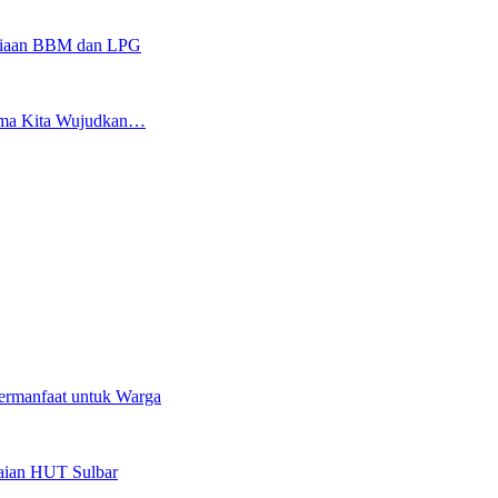
sediaan BBM dan LPG
sama Kita Wujudkan…
ermanfaat untuk Warga
kaian HUT Sulbar