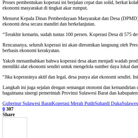
Proses pembentukan koperasi ini berjalan cepat dan solid, berkat kol
ekonomi masyarakat di tingkat akar rumput.
Menurut Kepala Dinas Pemberdayaan Masyarakat dan Desa (DPMD) Sulb
ekonomi desa secara mandiri dan berkelanjutan.
“Terakhir kemarin, sudah tuntas 100 persen. Koperasi Desa di 575 des
Rencananya, seluruh koperasi ini akan diresmikan langsung oleh Pr
berbasis ekonomi kerakyatan.
Yakob menambahkan bahwa koperasi desa akan menjadi wadah produkti
memiliki alat ekonomi sendiri untuk mengelola sumber daya lokal da
“Jika koperasinya aktif dan legal, desa punya alat ekonomi sendiri.
Langkah ini juga sejalan dengan semangat otonomi dan kemandirian de
bagaimana sinergi pemerintah Provinsi Sulawesi Barat dan kabupate
Gubernur Sulawesi Barat
Koperasi Merah Putih
Suhardi Duka
Sulawes
0
307
Share