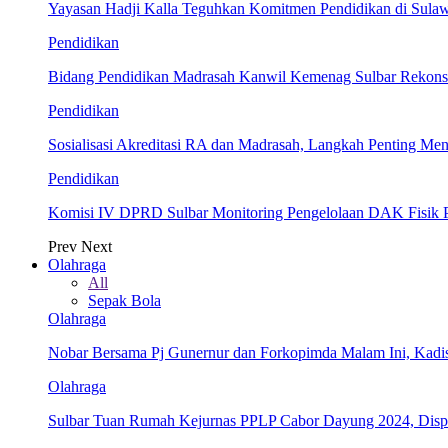
Yayasan Hadji Kalla Teguhkan Komitmen Pendidikan di Sula
Pendidikan
Bidang Pendidikan Madrasah Kanwil Kemenag Sulbar Rekonsil
Pendidikan
Sosialisasi Akreditasi RA dan Madrasah, Langkah Penting Men
Pendidikan
Komisi IV DPRD Sulbar Monitoring Pengelolaan DAK Fisik 
Prev
Next
Olahraga
All
Sepak Bola
Olahraga
Nobar Bersama Pj Gunernur dan Forkopimda Malam Ini, Kadi
Olahraga
Sulbar Tuan Rumah Kejurnas PPLP Cabor Dayung 2024, Dis