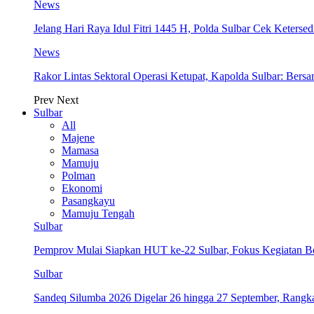
News
Jelang Hari Raya Idul Fitri 1445 H, Polda Sulbar Cek Keter
News
Rakor Lintas Sektoral Operasi Ketupat, Kapolda Sulbar: Ber
Prev
Next
Sulbar
All
Majene
Mamasa
Mamuju
Polman
Ekonomi
Pasangkayu
Mamuju Tengah
Sulbar
Pemprov Mulai Siapkan HUT ke-22 Sulbar, Fokus Kegiatan B
Sulbar
Sandeq Silumba 2026 Digelar 26 hingga 27 September, Rang