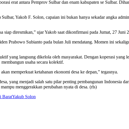
aborasi erat antara Pemprov Sulbar dan enam kabupaten se Sulbar. Diha
ar, Yakob F. Solon, capaian ini bukan hanya sekadar angka administ
a siap diresmikan,” ujar Yakob saat dikonfirmasi pada Jumat, 27 Juni 
esiden Prabowo Subianto pada bulan Juli mendatang. Momen ini sekali
f yang langsung dikelola oleh masyarakat. Dengan koperasi yang lega
n membangun usaha secara kolektif.
 Ini akan memperkuat ketahanan ekonomi desa ke depan,” tegasnya.
sa, yang menjadi salah satu pilar penting pembangunan Indonesia dari
n mampu menggerakkan perubahan nyata di desa. (rls)
i Barat
Yakub Solon