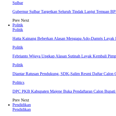
Sulbar
Gubernur Sulbar Targetkan Seluruh Tindak Lanjut Temuan BP
Prev
Next
Politik
Politik
Hatta Kainang Beberkan Alasan Mengapa Ado-Damris Layak
Politik
Febrianto Wijaya Ungkap Alasan Sutinah Layak Kembali Pim
Politik
Diantar Ratusan Pendukung, SDK-Salim Resmi Daftar Calon
Politics
DPC PKB Kabupaten Majene Buka Pendaftaran Calon Bupati d
Prev
Next
Pendidikan
Pendidikan