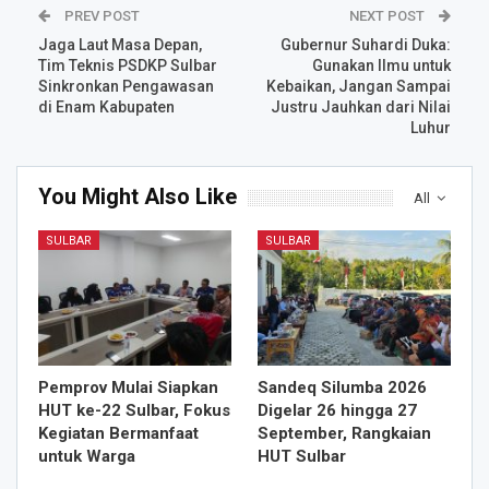
PREV POST
NEXT POST
Jaga Laut Masa Depan,
Gubernur Suhardi Duka:
Tim Teknis PSDKP Sulbar
Gunakan Ilmu untuk
Sinkronkan Pengawasan
Kebaikan, Jangan Sampai
di Enam Kabupaten
Justru Jauhkan dari Nilai
Luhur
You Might Also Like
All
SULBAR
SULBAR
Pemprov Mulai Siapkan
Sandeq Silumba 2026
HUT ke-22 Sulbar, Fokus
Digelar 26 hingga 27
Kegiatan Bermanfaat
September, Rangkaian
untuk Warga
HUT Sulbar