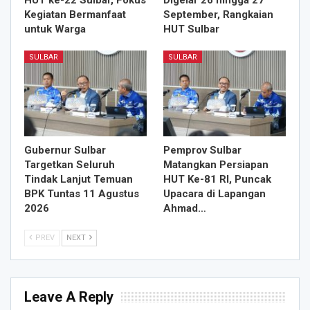
HUT ke-22 Sulbar, Fokus
Digelar 26 hingga 27
Kegiatan Bermanfaat
September, Rangkaian
untuk Warga
HUT Sulbar
SULBAR
SULBAR
Gubernur Sulbar
Pemprov Sulbar
Targetkan Seluruh
Matangkan Persiapan
Tindak Lanjut Temuan
HUT Ke-81 RI, Puncak
BPK Tuntas 11 Agustus
Upacara di Lapangan
2026
Ahmad…
PREV
NEXT
Leave A Reply