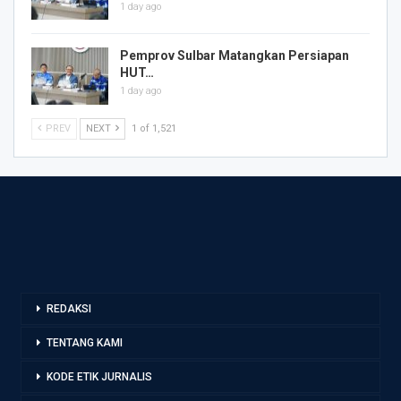
1 day ago
Pemprov Sulbar Matangkan Persiapan
HUT…
1 day ago
PREV
NEXT
1 of 1,521
REDAKSI
TENTANG KAMI
KODE ETIK JURNALIS