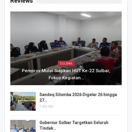
Reviews
SULBAR
Pemprov Mulai Siapkan HUT Ke-22 Sulbar,
Fokus Kegiatan…
Sandeq Silumba 2026 Digelar 26 hingga
27…
1 day ago
Gubernur Sulbar Targetkan Seluruh
Tindak…