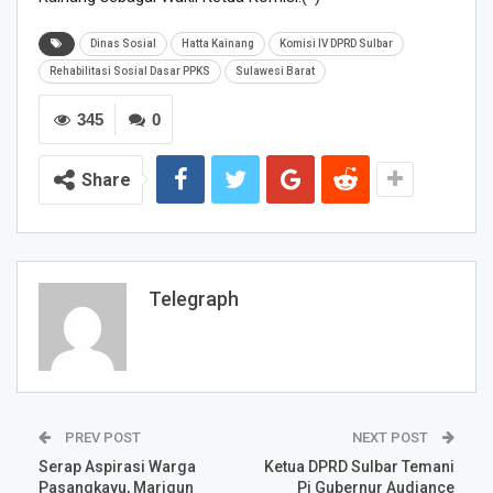
Dinas Sosial
Hatta Kainang
Komisi IV DPRD Sulbar
Rehabilitasi Sosial Dasar PPKS
Sulawesi Barat
345
0
Share
Telegraph
PREV POST
NEXT POST
Serap Aspirasi Warga
Ketua DPRD Sulbar Temani
Pasangkayu, Marigun
Pj Gubernur Audiance