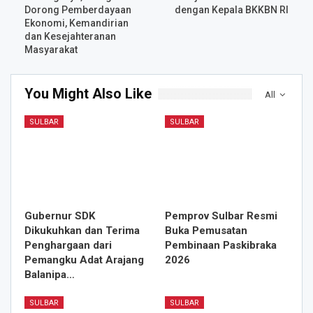
Dorong Pemberdayaan
dengan Kepala BKKBN RI
Ekonomi, Kemandirian
dan Kesejahteranan
Masyarakat
You Might Also Like
All
SULBAR
SULBAR
Gubernur SDK
Pemprov Sulbar Resmi
Dikukuhkan dan Terima
Buka Pemusatan
Penghargaan dari
Pembinaan Paskibraka
Pemangku Adat Arajang
2026
Balanipa…
SULBAR
SULBAR