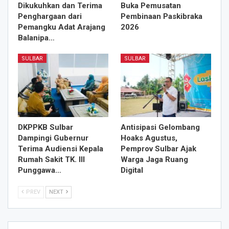
Dikukuhkan dan Terima
Buka Pemusatan
Penghargaan dari
Pembinaan Paskibraka
Pemangku Adat Arajang
2026
Balanipa…
SULBAR
SULBAR
DKPPKB Sulbar
Antisipasi Gelombang
Dampingi Gubernur
Hoaks Agustus,
Terima Audiensi Kepala
Pemprov Sulbar Ajak
Rumah Sakit TK. III
Warga Jaga Ruang
Punggawa…
Digital
PREV
NEXT