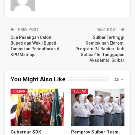
PREV POST
NEXT POST
Dua Pasangan Calon
Sulbar Tertinggi
Bupati dan Wakil Bupati
Kemiskinan Ektrem,
Tuntaskan Pendaftaran di
Program PJ Bahtiar Jadi
KPU Mamuju
Solusi? Ini Tanggapan
Akademisi Sulbar
You Might Also Like
All
SULBAR
SULBAR
Gubernur SDK
Pemprov Sulbar Resmi