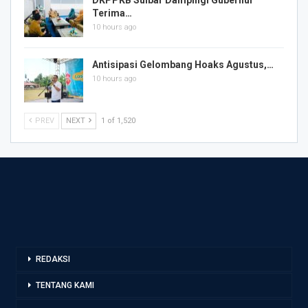
Terima…
10 hours ago
Antisipasi Gelombang Hoaks Agustus,…
10 hours ago
PREV
NEXT
1 of 1,520
REDAKSI
TENTANG KAMI