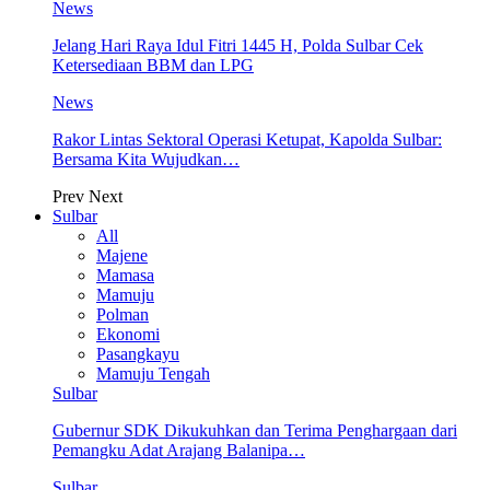
News
Jelang Hari Raya Idul Fitri 1445 H, Polda Sulbar Cek
Ketersediaan BBM dan LPG
News
Rakor Lintas Sektoral Operasi Ketupat, Kapolda Sulbar:
Bersama Kita Wujudkan…
Prev
Next
Sulbar
All
Majene
Mamasa
Mamuju
Polman
Ekonomi
Pasangkayu
Mamuju Tengah
Sulbar
Gubernur SDK Dikukuhkan dan Terima Penghargaan dari
Pemangku Adat Arajang Balanipa…
Sulbar