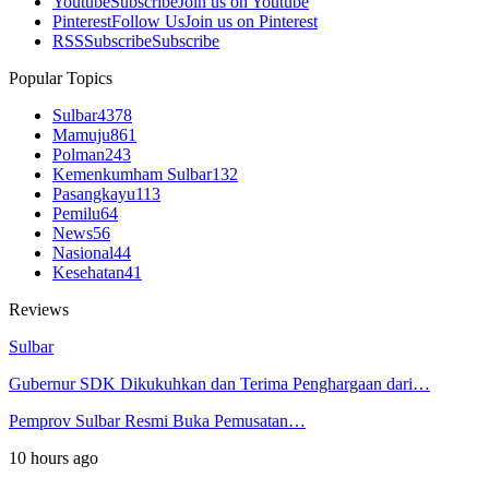
Youtube
Subscribe
Join us on Youtube
Pinterest
Follow Us
Join us on Pinterest
RSS
Subscribe
Subscribe
Popular Topics
Sulbar
4378
Mamuju
861
Polman
243
Kemenkumham Sulbar
132
Pasangkayu
113
Pemilu
64
News
56
Nasional
44
Kesehatan
41
Reviews
Sulbar
Gubernur SDK Dikukuhkan dan Terima Penghargaan dari…
Pemprov Sulbar Resmi Buka Pemusatan…
10 hours ago