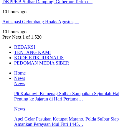
DKPPKB Sulbar Dampingi Gubernur Terima…
10 hours ago
Antisipasi Gelombang Hoaks Agustus,…
10 hours ago
Prev
Next
1 of 1,520
REDAKSI
TENTANG KAMI
KODE ETIK JURNALIS
PEDOMAN MEDIA SIBER
Home
News
News
Plt Kakanwil Kemenag Sulbar Sampaikan Sejumlah Hal
Penting ke Jajaran di Hari Pertama…
News
Apel Gelar Pasukan Ketupat Marano, Polda Sulbar Siap
Amankan Perayaan Idul Fitri 1445…