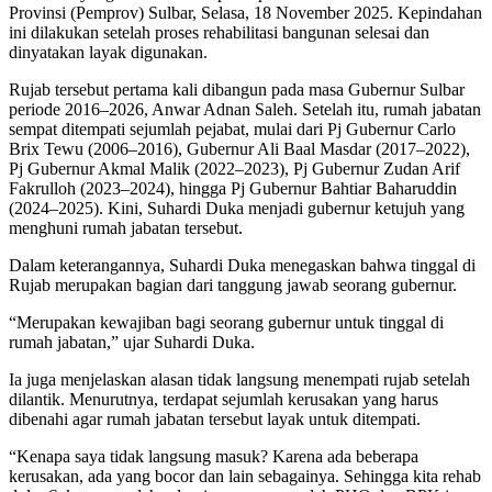
Provinsi (Pemprov) Sulbar, Selasa, 18 November 2025. Kepindahan
ini dilakukan setelah proses rehabilitasi bangunan selesai dan
dinyatakan layak digunakan.
Rujab tersebut pertama kali dibangun pada masa Gubernur Sulbar
periode 2016–2026, Anwar Adnan Saleh. Setelah itu, rumah jabatan
sempat ditempati sejumlah pejabat, mulai dari Pj Gubernur Carlo
Brix Tewu (2006–2016), Gubernur Ali Baal Masdar (2017–2022),
Pj Gubernur Akmal Malik (2022–2023), Pj Gubernur Zudan Arif
Fakrulloh (2023–2024), hingga Pj Gubernur Bahtiar Baharuddin
(2024–2025). Kini, Suhardi Duka menjadi gubernur ketujuh yang
menghuni rumah jabatan tersebut.
Dalam keterangannya, Suhardi Duka menegaskan bahwa tinggal di
Rujab merupakan bagian dari tanggung jawab seorang gubernur.
“Merupakan kewajiban bagi seorang gubernur untuk tinggal di
rumah jabatan,” ujar Suhardi Duka.
Ia juga menjelaskan alasan tidak langsung menempati rujab setelah
dilantik. Menurutnya, terdapat sejumlah kerusakan yang harus
dibenahi agar rumah jabatan tersebut layak untuk ditempati.
“Kenapa saya tidak langsung masuk? Karena ada beberapa
kerusakan, ada yang bocor dan lain sebagainya. Sehingga kita rehab