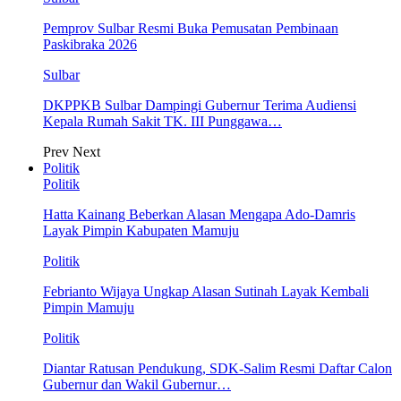
Pemprov Sulbar Resmi Buka Pemusatan Pembinaan
Paskibraka 2026
Sulbar
DKPPKB Sulbar Dampingi Gubernur Terima Audiensi
Kepala Rumah Sakit TK. III Punggawa…
Prev
Next
Politik
Politik
Hatta Kainang Beberkan Alasan Mengapa Ado-Damris
Layak Pimpin Kabupaten Mamuju
Politik
Febrianto Wijaya Ungkap Alasan Sutinah Layak Kembali
Pimpin Mamuju
Politik
Diantar Ratusan Pendukung, SDK-Salim Resmi Daftar Calon
Gubernur dan Wakil Gubernur…