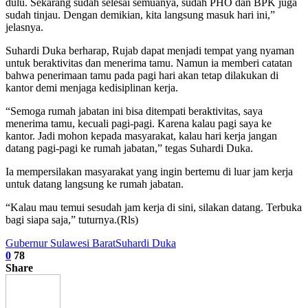
dulu. Sekarang sudah selesai semuanya, sudah PHO dan BPK juga
sudah tinjau. Dengan demikian, kita langsung masuk hari ini,”
jelasnya.
Suhardi Duka berharap, Rujab dapat menjadi tempat yang nyaman
untuk beraktivitas dan menerima tamu. Namun ia memberi catatan
bahwa penerimaan tamu pada pagi hari akan tetap dilakukan di
kantor demi menjaga kedisiplinan kerja.
“Semoga rumah jabatan ini bisa ditempati beraktivitas, saya
menerima tamu, kecuali pagi-pagi. Karena kalau pagi saya ke
kantor. Jadi mohon kepada masyarakat, kalau hari kerja jangan
datang pagi-pagi ke rumah jabatan,” tegas Suhardi Duka.
Ia mempersilakan masyarakat yang ingin bertemu di luar jam kerja
untuk datang langsung ke rumah jabatan.
“Kalau mau temui sesudah jam kerja di sini, silakan datang. Terbuka
bagi siapa saja,” tuturnya.(Rls)
Gubernur Sulawesi Barat
Suhardi Duka
0
78
Share