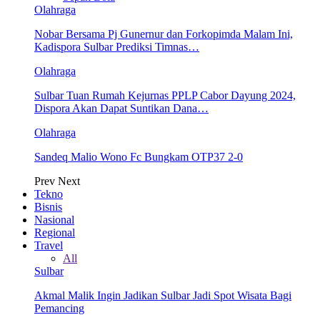
Olahraga
Nobar Bersama Pj Gunernur dan Forkopimda Malam Ini,
Kadispora Sulbar Prediksi Timnas…
Olahraga
Sulbar Tuan Rumah Kejurnas PPLP Cabor Dayung 2024,
Dispora Akan Dapat Suntikan Dana…
Olahraga
Sandeq Malio Wono Fc Bungkam OTP37 2-0
Prev
Next
Tekno
Bisnis
Nasional
Regional
Travel
All
Sulbar
Akmal Malik Ingin Jadikan Sulbar Jadi Spot Wisata Bagi
Pemancing