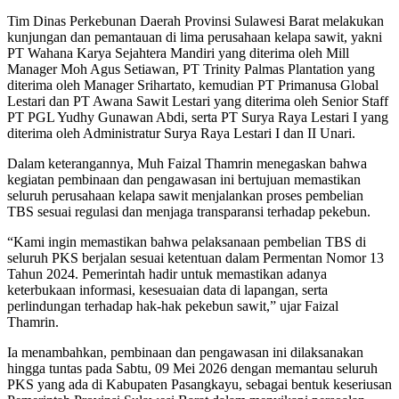
Tim Dinas Perkebunan Daerah Provinsi Sulawesi Barat melakukan
kunjungan dan pemantauan di lima perusahaan kelapa sawit, yakni
PT Wahana Karya Sejahtera Mandiri yang diterima oleh Mill
Manager Moh Agus Setiawan, PT Trinity Palmas Plantation yang
diterima oleh Manager Srihartato, kemudian PT Primanusa Global
Lestari dan PT Awana Sawit Lestari yang diterima oleh Senior Staff
PT PGL Yudhy Gunawan Abdi, serta PT Surya Raya Lestari I yang
diterima oleh Administratur Surya Raya Lestari I dan II Unari.
Dalam keterangannya, Muh Faizal Thamrin menegaskan bahwa
kegiatan pembinaan dan pengawasan ini bertujuan memastikan
seluruh perusahaan kelapa sawit menjalankan proses pembelian
TBS sesuai regulasi dan menjaga transparansi terhadap pekebun.
“Kami ingin memastikan bahwa pelaksanaan pembelian TBS di
seluruh PKS berjalan sesuai ketentuan dalam Permentan Nomor 13
Tahun 2024. Pemerintah hadir untuk memastikan adanya
keterbukaan informasi, kesesuaian data di lapangan, serta
perlindungan terhadap hak-hak pekebun sawit,” ujar Faizal
Thamrin.
Ia menambahkan, pembinaan dan pengawasan ini dilaksanakan
hingga tuntas pada Sabtu, 09 Mei 2026 dengan memantau seluruh
PKS yang ada di Kabupaten Pasangkayu, sebagai bentuk keseriusan