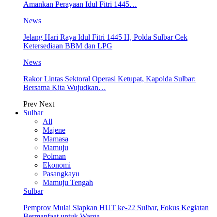
Amankan Perayaan Idul Fitri 1445…
News
Jelang Hari Raya Idul Fitri 1445 H, Polda Sulbar Cek
Ketersediaan BBM dan LPG
News
Rakor Lintas Sektoral Operasi Ketupat, Kapolda Sulbar:
Bersama Kita Wujudkan…
Prev
Next
Sulbar
All
Majene
Mamasa
Mamuju
Polman
Ekonomi
Pasangkayu
Mamuju Tengah
Sulbar
Pemprov Mulai Siapkan HUT ke-22 Sulbar, Fokus Kegiatan
Bermanfaat untuk Warga