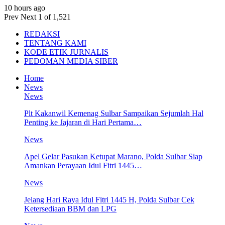
10 hours ago
Prev
Next
1 of 1,521
REDAKSI
TENTANG KAMI
KODE ETIK JURNALIS
PEDOMAN MEDIA SIBER
Home
News
News
Plt Kakanwil Kemenag Sulbar Sampaikan Sejumlah Hal
Penting ke Jajaran di Hari Pertama…
News
Apel Gelar Pasukan Ketupat Marano, Polda Sulbar Siap
Amankan Perayaan Idul Fitri 1445…
News
Jelang Hari Raya Idul Fitri 1445 H, Polda Sulbar Cek
Ketersediaan BBM dan LPG