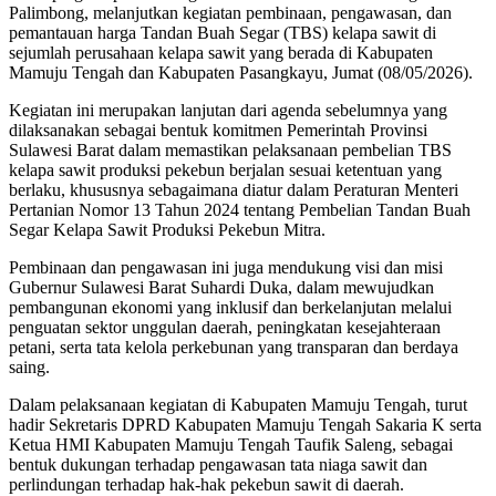
Palimbong, melanjutkan kegiatan pembinaan, pengawasan, dan
pemantauan harga Tandan Buah Segar (TBS) kelapa sawit di
sejumlah perusahaan kelapa sawit yang berada di Kabupaten
Mamuju Tengah dan Kabupaten Pasangkayu, Jumat (08/05/2026).
Kegiatan ini merupakan lanjutan dari agenda sebelumnya yang
dilaksanakan sebagai bentuk komitmen Pemerintah Provinsi
Sulawesi Barat dalam memastikan pelaksanaan pembelian TBS
kelapa sawit produksi pekebun berjalan sesuai ketentuan yang
berlaku, khususnya sebagaimana diatur dalam Peraturan Menteri
Pertanian Nomor 13 Tahun 2024 tentang Pembelian Tandan Buah
Segar Kelapa Sawit Produksi Pekebun Mitra.
Pembinaan dan pengawasan ini juga mendukung visi dan misi
Gubernur Sulawesi Barat Suhardi Duka, dalam mewujudkan
pembangunan ekonomi yang inklusif dan berkelanjutan melalui
penguatan sektor unggulan daerah, peningkatan kesejahteraan
petani, serta tata kelola perkebunan yang transparan dan berdaya
saing.
Dalam pelaksanaan kegiatan di Kabupaten Mamuju Tengah, turut
hadir Sekretaris DPRD Kabupaten Mamuju Tengah Sakaria K serta
Ketua HMI Kabupaten Mamuju Tengah Taufik Saleng, sebagai
bentuk dukungan terhadap pengawasan tata niaga sawit dan
perlindungan terhadap hak-hak pekebun sawit di daerah.