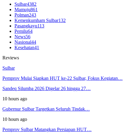
Sulbar
4382
Mamuju
861
Polman
243
Kemenkumham Sulbar
132
Pasangkayu
113
Pemilu
64
News
56
Nasional
44
Kesehatan
41
Reviews
Sulbar
Pemprov Mulai Siapkan HUT ke-22 Sulbar, Fokus Kegiatan…
Sandeq Silumba 2026 Digelar 26 hingga 27…
10 hours ago
Gubernur Sulbar Targetkan Seluruh Tindak…
10 hours ago
Pemprov Sulbar Matangkan Persiapan HUT…