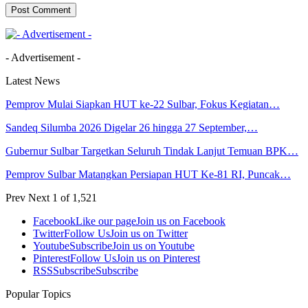
- Advertisement -
Latest News
Pemprov Mulai Siapkan HUT ke-22 Sulbar, Fokus Kegiatan…
Sandeq Silumba 2026 Digelar 26 hingga 27 September,…
Gubernur Sulbar Targetkan Seluruh Tindak Lanjut Temuan BPK…
Pemprov Sulbar Matangkan Persiapan HUT Ke-81 RI, Puncak…
Prev
Next
1 of 1,521
Facebook
Like our page
Join us on Facebook
Twitter
Follow Us
Join us on Twitter
Youtube
Subscribe
Join us on Youtube
Pinterest
Follow Us
Join us on Pinterest
RSS
Subscribe
Subscribe
Popular Topics