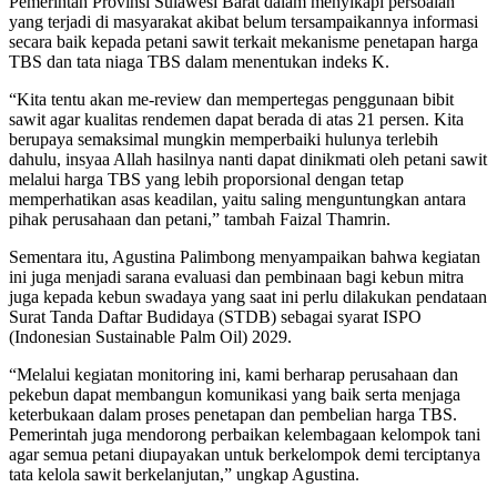
Pemerintah Provinsi Sulawesi Barat dalam menyikapi persoalan
yang terjadi di masyarakat akibat belum tersampaikannya informasi
secara baik kepada petani sawit terkait mekanisme penetapan harga
TBS dan tata niaga TBS dalam menentukan indeks K.
“Kita tentu akan me-review dan mempertegas penggunaan bibit
sawit agar kualitas rendemen dapat berada di atas 21 persen. Kita
berupaya semaksimal mungkin memperbaiki hulunya terlebih
dahulu, insyaa Allah hasilnya nanti dapat dinikmati oleh petani sawit
melalui harga TBS yang lebih proporsional dengan tetap
memperhatikan asas keadilan, yaitu saling menguntungkan antara
pihak perusahaan dan petani,” tambah Faizal Thamrin.
Sementara itu, Agustina Palimbong menyampaikan bahwa kegiatan
ini juga menjadi sarana evaluasi dan pembinaan bagi kebun mitra
juga kepada kebun swadaya yang saat ini perlu dilakukan pendataan
Surat Tanda Daftar Budidaya (STDB) sebagai syarat ISPO
(Indonesian Sustainable Palm Oil) 2029.
“Melalui kegiatan monitoring ini, kami berharap perusahaan dan
pekebun dapat membangun komunikasi yang baik serta menjaga
keterbukaan dalam proses penetapan dan pembelian harga TBS.
Pemerintah juga mendorong perbaikan kelembagaan kelompok tani
agar semua petani diupayakan untuk berkelompok demi terciptanya
tata kelola sawit berkelanjutan,” ungkap Agustina.