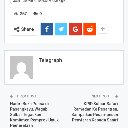
Wakil Gubernur Sulbar Salim S Mengga
257
0
Share
Telegraph
PREV POST
NEXT POST
Hadiri Buka Puasa di
KPID Sulbar Safari
Pasangkayu, Wagub
Ramadan Ke Pesantren,
Sulbar Tegaskan
Sampaikan Pesan-pesan
Komitmen Pemprov Untuk
Penyiaran Kepada Santri
Pemerataan