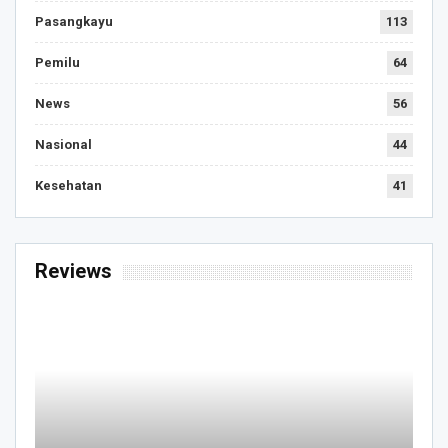
Pasangkayu
113
Pemilu
64
News
56
Nasional
44
Kesehatan
41
Reviews