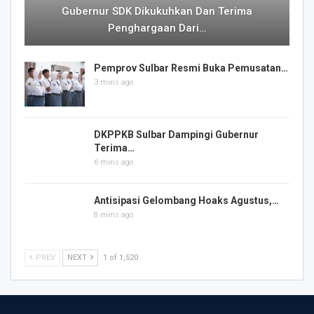
Gubernur SDK Dikukuhkan Dan Terima
Penghargaan Dari…
Pemprov Sulbar Resmi Buka Pemusatan…
3 mins ago
DKPPKB Sulbar Dampingi Gubernur
Terima…
6 mins ago
Antisipasi Gelombang Hoaks Agustus,…
8 mins ago
PREV
NEXT
1 of 1,520