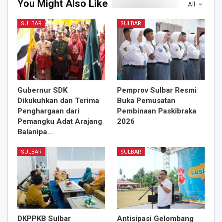
You Might Also Like
All
SULBAR
SULBAR
Gubernur SDK
Pemprov Sulbar Resmi
Dikukuhkan dan Terima
Buka Pemusatan
Penghargaan dari
Pembinaan Paskibraka
Pemangku Adat Arajang
2026
Balanipa…
SULBAR
SULBAR
DKPPKB Sulbar
Antisipasi Gelombang