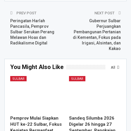
PREV POST
NEXT POST
Peringatan Harlah
Gubernur Sulbar
Pancasila, Pemprov
Perjuangkan
Sulbar Serukan Perang
Pembangunan Pertanian
Melawan Hoax dan
di Kementan, Fokus pada
Radikalisme Digital
Irigasi, Alsintan, dan
Kakao
You Might Also Like
All
SULBAR
SULBAR
Pemprov Mulai Siapkan
Sandeq Silumba 2026
HUT ke-22 Sulbar, Fokus
Digelar 26 hingga 27
Kegiatan Bermanfaat
September, Rangkaian