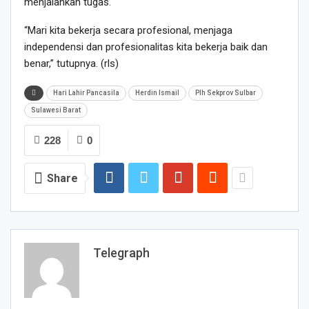
menjalankan tugas.
“Mari kita bekerja secara profesional, menjaga
independensi dan profesionalitas kita bekerja baik dan
benar,” tutupnya. (rls)
Hari Lahir Pancasila
Herdin Ismail
Plh Sekprov Sulbar
Sulawesi Barat
228
0
Share
Telegraph